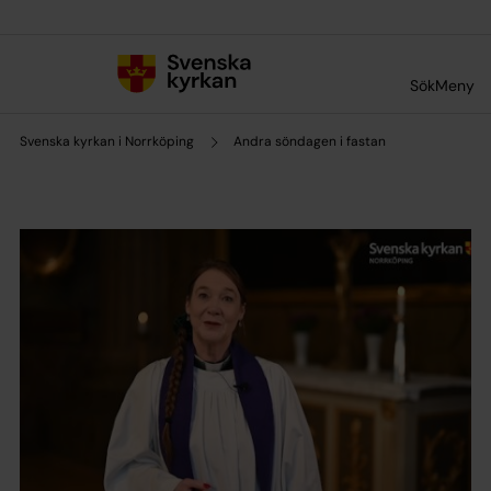
Till innehållet
Till undermeny
Sök
Meny
Svenska kyrkan i Norrköping
Andra söndagen i fastan