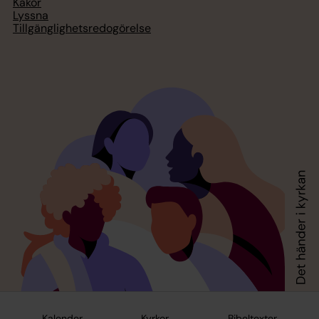
Kakor
Lyssna
Tillgänglighetsredogörelse
Kalender
Kyrkor
Bibeltexter