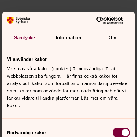
Synpunkter eller frågor på sidans
innehåll?
Samtycke
Information
Om
norrkoping@svenskakyrkan.se
Dela
Vi använder kakor
Vissa av våra kakor (cookies) är nödvändiga för att
Tillbaka till toppen
Tillbaka till innehållet
webbplatsen ska fungera. Här finns också kakor för
analys och kakor som förbättrar din användarupplevelse,
samt kakor som används för marknadsföring och när vi
länkar vidare till andra plattformar. Läs mer om våra
Kontakt
kakor.
Kalender
Samtyckesval
Nödvändiga kakor