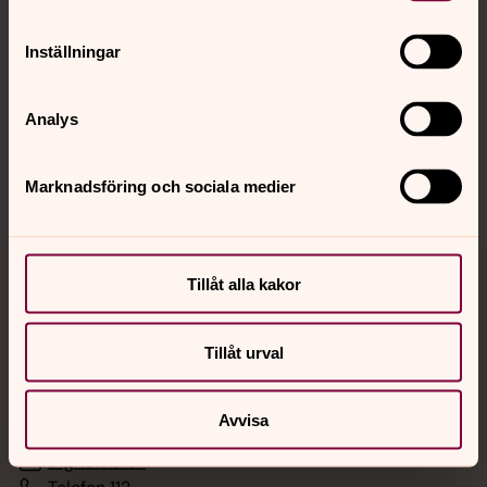
Hitta snabbt
Inställningar
Analys
Sociala kanaler
Marknadsföring och sociala medier
Tillåt alla kakor
Jourhavande präst
Akut samtals- och krisstöd. Prata eller chatta anonymt
Tillåt urval
med en präst på kvällar och nätter.
Avvisa
Chatt
Digitalt brev