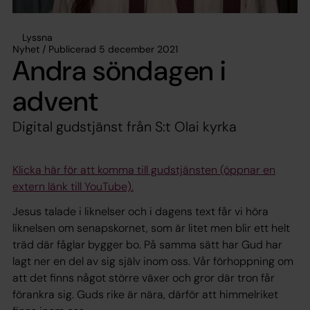
Lyssna
Nyhet / Publicerad 5 december 2021
Andra söndagen i
advent
Digital gudstjänst från S:t Olai kyrka
Klicka här för att komma till gudstjänsten (öppnar en
extern länk till YouTube).
Jesus talade i liknelser och i dagens text får vi höra
liknelsen om senapskornet, som är litet men blir ett helt
träd där fåglar bygger bo. På samma sätt har Gud har
lagt ner en del av sig själv inom oss. Vår förhoppning om
att det finns något större växer och gror där tron får
förankra sig. Guds rike är nära, därför att himmelriket