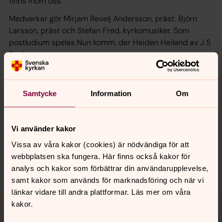
finns inom oss.
Medverkar gör Mirjam Revelj Andersson, präst, Björn
Larsson, präst och Stefan Fred, kyrkomusiker. Som
postludium spelas Nun komm, der Heiden Heiland av J S
Bach.
Samtycke
Information
Om
Synpunkter eller frågor på sidans
Vi använder kakor
innehåll?
Vissa av våra kakor (cookies) är nödvändiga för att
norrkoping@svenskakyrkan.se
webbplatsen ska fungera. Här finns också kakor för
Dela
analys och kakor som förbättrar din användarupplevelse,
samt kakor som används för marknadsföring och när vi
länkar vidare till andra plattformar. Läs mer om våra
Tillbaka till toppen
Tillbaka till innehållet
kakor.