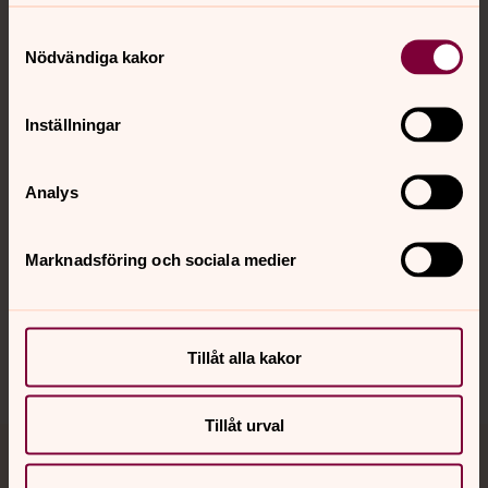
Samtyckesval
Kontakt
Nödvändiga kakor
Inställningar
Kalender
Analys
Hitta snabbt
Marknadsföring och sociala medier
Sociala kanaler
Tillåt alla kakor
Tillåt urval
Jourhavande präst