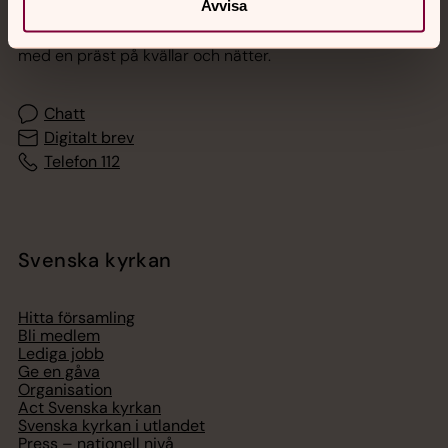
Avvisa
Akut samtals- och krisstöd. Prata eller chatta anonymt
med en präst på kvällar och nätter.
Chatt
Digitalt brev
Telefon 112
Svenska kyrkan
Hitta församling
Bli medlem
Lediga jobb
Ge en gåva
Organisation
Act Svenska kyrkan
Svenska kyrkan i utlandet
Press – nationell nivå