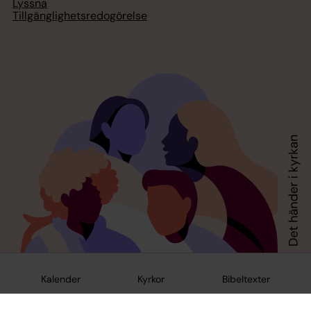
Lyssna
Tillgänglighetsredogörelse
Kalender
Kyrkor
Bibeltexter