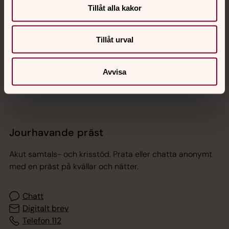
Tillåt alla kakor
Hitta snabbt
Tillåt urval
Sociala kanaler
Avvisa
Jourhavande präst
Akut samtals- och krisstöd. Prata eller chatta anonymt
med en präst på kvällar och nätter.
Chatt
Digitalt brev
Telefon 112