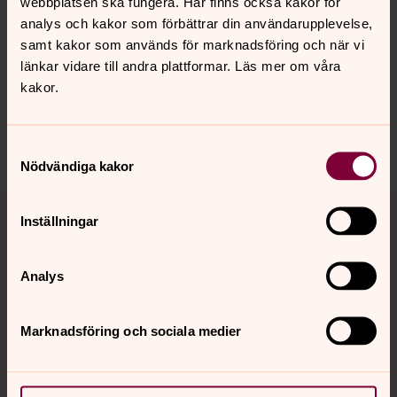
webbplatsen ska fungera. Här finns också kakor för
analys och kakor som förbättrar din användarupplevelse,
samt kakor som används för marknadsföring och när vi
Synpunkter eller frågor på sidans
länkar vidare till andra plattformar. Läs mer om våra
innehåll?
kakor.
norrkoping@svenskakyrkan.se
Dela
Samtyckesval
Nödvändiga kakor
Tillbaka till toppen
Tillbaka till innehållet
Inställningar
Analys
Kontakt
Marknadsföring och sociala medier
Kalender