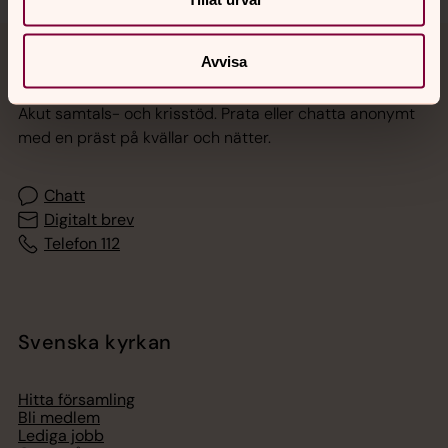
Avvisa
Jourhavande präst
Akut samtals- och krisstöd. Prata eller chatta anonymt
med en präst på kvällar och nätter.
Chatt
Digitalt brev
Telefon 112
Svenska kyrkan
Hitta församling
Bli medlem
Lediga jobb