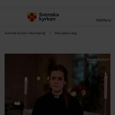
Till innehållet
Till undermeny
Sök
Meny
Svenska kyrkan i Norrköping
Alla själars dag