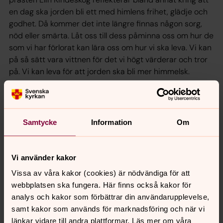
en dag ska jorden bli ett med himlens frihet, glädje och
godhet. Då kommer det inte längre finnas någon sorg,
nöd eller smärta. Låt oss till dess påminna oss om hur de
som vi har förlorat kan lära oss om hur vi ska leva. Vi kan
på så sätt vara vittnen för det vi högt värderar och tror
på. Vi kan leva för att jorden ska bli mer himmelsk.
Medverkande är Lars Tallund, Elin Kindeskog, Peter
Knuthammar, Anna Nilsson, Susanne Hadell och Marie
Nilsson.
Samtycke
Information
Om
Vi använder kakor
Synpunkter eller frågor på sidans
Vissa av våra kakor (cookies) är nödvändiga för att
innehåll?
webbplatsen ska fungera. Här finns också kakor för
norrkoping@svenskakyrkan.se
analys och kakor som förbättrar din användarupplevelse,
Dela
samt kakor som används för marknadsföring och när vi
länkar vidare till andra plattformar. Läs mer om våra