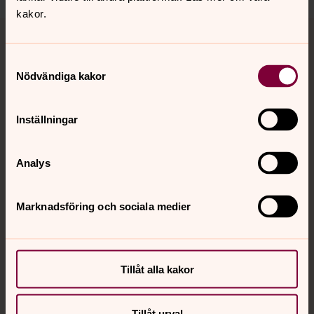
kakor.
Tillbaka till toppen
Tillbaka till innehållet
Samtyckesval
Nödvändiga kakor
Kontakt
Inställningar
Kalender
Analys
Hitta snabbt
Marknadsföring och sociala medier
Sociala kanaler
Tillåt alla kakor
Tillåt urval