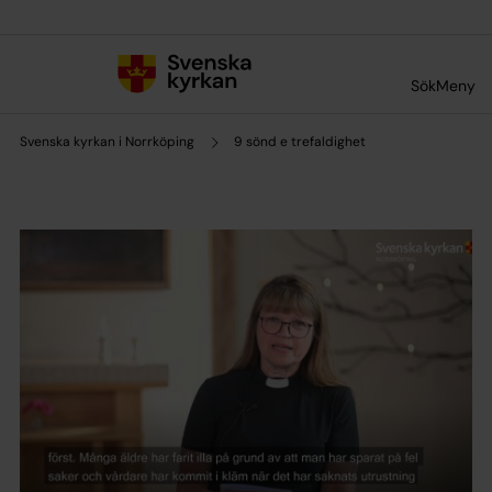
Till innehållet
Till undermeny
Sök
Meny
Svenska kyrkan i Norrköping
9 sönd e trefaldighet