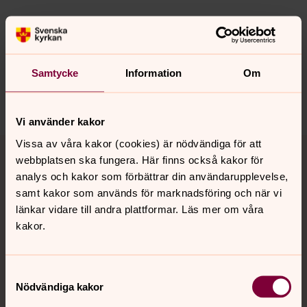
Synpunkter eller frågor på sidans
innehåll?
norrkoping@svenskakyrkan.se
Samtycke
Information
Om
Dela
Vi använder kakor
Tillbaka till toppen
Tillbaka till innehållet
Vissa av våra kakor (cookies) är nödvändiga för att
webbplatsen ska fungera. Här finns också kakor för
analys och kakor som förbättrar din användarupplevelse,
samt kakor som används för marknadsföring och när vi
Kontakt
länkar vidare till andra plattformar. Läs mer om våra
kakor.
Kalender
Samtyckesval
Nödvändiga kakor