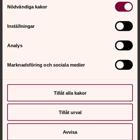
Samtyckesval
Nödvändiga kakor
Kalender
Inställningar
Hitta snabbt
Analys
Marknadsföring och sociala medier
Sociala kanaler
Tillåt alla kakor
Tillåt urval
Jourhavande präst
Akut samtals- och krisstöd. Prata eller chatta anonymt
Avvisa
med en präst på kvällar och nätter.