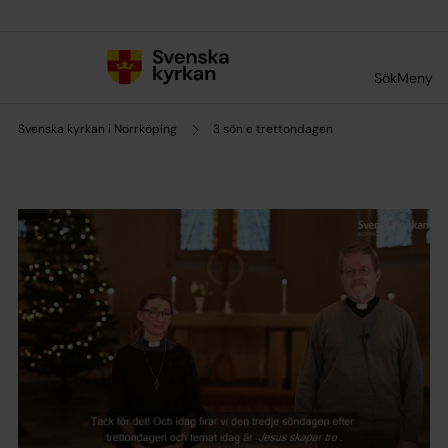
Till innehållet
Till undermeny
Sök
Meny
Svenska kyrkan i Norrköping
3 sön e trettondagen