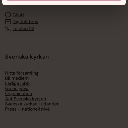
Chatt
Digitalt brev
Telefon 112
Svenska kyrkan
Hitta församling
Bli medlem
Lediga jobb
Ge en gåva
Organisation
Act Svenska kyrkan
Svenska kyrkan i utlandet
Press – nationell nivå