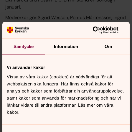
januari.
Medverkar gör Sigrid Wessén, Pontus Mårtensson, Ingrid
Gårsjö och Irene Fröjd.
Samtycke
Information
Om
Synpunkter eller frågor på sidans
innehåll?
Vi använder kakor
norrkoping@svenskakyrkan.se
Vissa av våra kakor (cookies) är nödvändiga för att
Dela
webbplatsen ska fungera. Här finns också kakor för
analys och kakor som förbättrar din användarupplevelse,
samt kakor som används för marknadsföring och när vi
Tillbaka till toppen
Tillbaka till innehållet
länkar vidare till andra plattformar. Läs mer om våra
kakor.
Kontakt