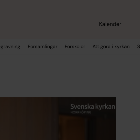
Kalender
egravning
Församlingar
Förskolor
Att göra i kyrkan
S