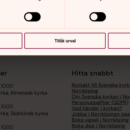
Tillåt urval
er
Hitta snabbt
Kontakt till Svenska kyrk
 10.00
Norrköping
rka, Kimstads kyrka
Om Svenska kyrkan i No
Personuppgifter (GDPR)
 10.00
Vad händer i kyrkan?
rka, Skärkinds kyrka
Jobba i Norrköpings pas
Boka vigsel i Norrköping
Boka dop i Norrköping
 10.00