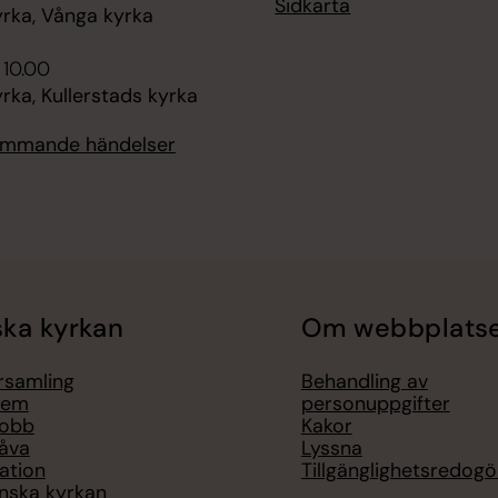
Sidkarta
rka, Vånga kyrka
 10.00
ka, Kullerstads kyrka
kommande händelser
ka kyrkan
Om webbplats
örsamling
Behandling av
lem
personuppgifter
jobb
Kakor
åva
Lyssna
ation
Tillgänglighetsredogö
nska kyrkan