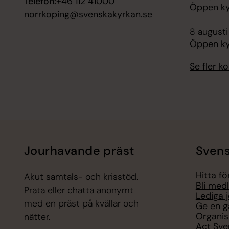
Telefon:
+46 112 41000
Öppen ky
norrkoping@svenskakyrkan.se
8 augusti
Öppen kyr
Se fler 
Jourhavande präst
Svens
Hitta f
Akut samtals- och krisstöd.
Bli med
Prata eller chatta anonymt
Lediga 
med en präst på kvällar och
Ge en g
Organis
nätter.
Act Sve