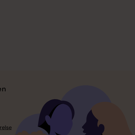
en
relse