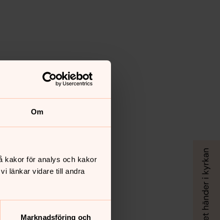
Om
å kakor för analys och kakor
 länkar vidare till andra
Marknadsföring och