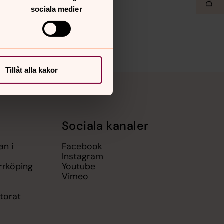
sociala medier
Tillåt alla kakor
Sociala kanaler
an i
Facebook
Instagram
rrköping
Youtube
Vimeo
torat