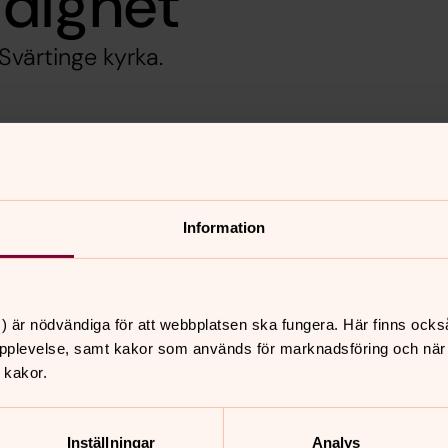
ldighet
Svärtinge kyrka.
änsten öppnas som en Youtube-länk)
kyrka! Idag får vi möta Karina Nahlbom,
Information
 om kopian av Thorvaldsens jesusstaty
domen hon bär med sig genom denna.
k, denna tjugoförsta söndagen efter
) är nödvändiga för att webbplatsen ska fungera. Här finns ocks
pplevelse, samt kakor som används för marknadsföring och när vi
 kakor.
nnehåll?
Inställningar
Analys