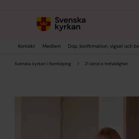
Till innehållet
Till undermeny
Kontakt
Medlem
Dop, konfirmation, vigsel och b
Svenska kyrkan i Norrköping
21 sönd e trefaldighet