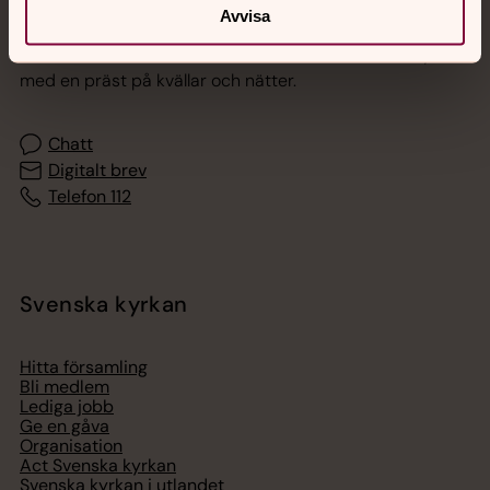
Jourhavande präst
Avvisa
Akut samtals- och krisstöd. Prata eller chatta anonymt
med en präst på kvällar och nätter.
Chatt
Digitalt brev
Telefon 112
Svenska kyrkan
Hitta församling
Bli medlem
Lediga jobb
Ge en gåva
Organisation
Act Svenska kyrkan
Svenska kyrkan i utlandet