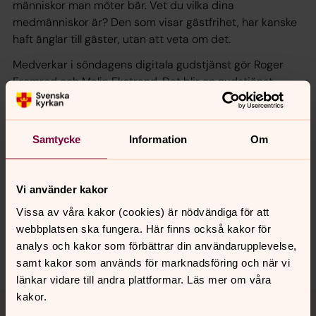
människor man möter bär. Vet du vilka dina
medmänniskor är? Den som visar gästfrihet, har kanske
haft änglar till gäster, utan att veta om det.
Medverkar i söndagens digitala gudstjänst gör Roger
Fremred och Malin Ekstrand. Det blir en gudstjänst
präglad av musik, som avslutas med psalm 762, Du är en
bön. Sjung gärna med!
Samtycke
Information
Om
Synpunkter eller frågor på sidans
Vi använder kakor
innehåll?
Vissa av våra kakor (cookies) är nödvändiga för att
norrkoping@svenskakyrkan.se
webbplatsen ska fungera. Här finns också kakor för
analys och kakor som förbättrar din användarupplevelse,
Dela
samt kakor som används för marknadsföring och när vi
länkar vidare till andra plattformar. Läs mer om våra
Tillbaka till toppen
Tillbaka till innehållet
kakor.