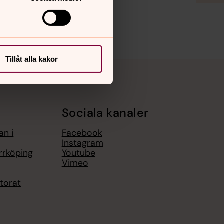
Tillåt alla kakor
Sociala kanaler
an i
Facebook
Instagram
rrköping
Youtube
Vimeo
torat