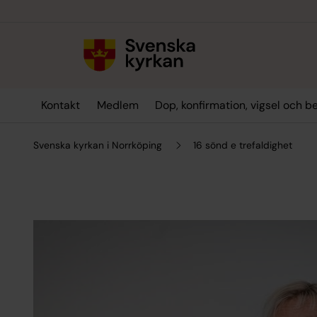
Till innehållet
Till undermeny
Kontakt
Medlem
Dop, konfirmation, vigsel och b
Svenska kyrkan i Norrköping
16 sönd e trefaldighet