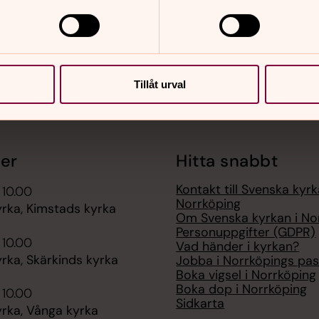
Tillåt urval
er
Hitta snabbt
Kontakt till Svenska kyrk
 10.00
Norrköping
rka, Kimstads kyrka
Om Svenska kyrkan i No
Personuppgifter (GDPR)
 10.00
Vad händer i kyrkan?
rka, Skärkinds kyrka
Jobba i Norrköpings pas
Boka vigsel i Norrköping
Boka dop i Norrköping
 10.00
Sidkarta
rka, Vånga kyrka