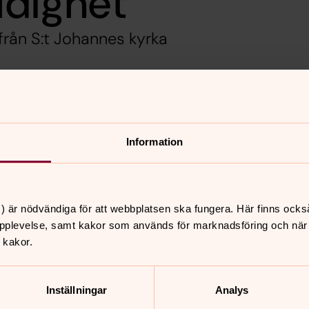
ldighet
från S:t Johannes kyrka
länk som öppnas i ett nytt fönster)
Information
ån Navestad kyrka. Den sextonde
n och livet". Präst Maria Blomqvist.
n Sköld, Marie Nilsson som även framför
) är nödvändiga för att webbplatsen ska fungera. Här finns ocks
pplevelse, samt kakor som används för marknadsföring och när vi
 kakor.
nnehåll?
Inställningar
Analys