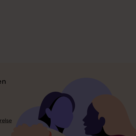
en
relse