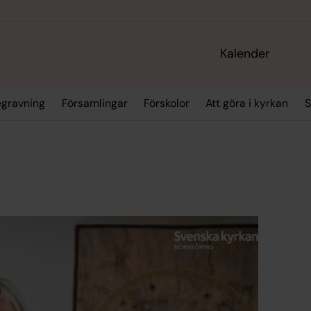
Kalender
egravning
Församlingar
Förskolor
Att göra i kyrkan
S