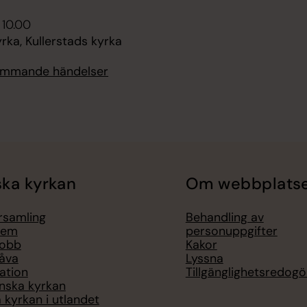
 10.00
ka, Kullerstads kyrka
kommande händelser
ka kyrkan
Om webbplats
örsamling
Behandling av
lem
personuppgifter
jobb
Kakor
åva
Lyssna
ation
Tillgänglighetsredogö
nska kyrkan
 kyrkan i utlandet