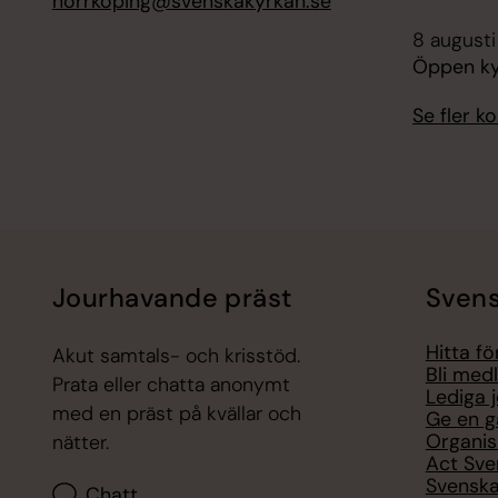
norrkoping@svenskakyrkan.se
8 augusti
Öppen kyr
Se fler 
Jourhavande präst
Svens
Hitta f
Akut samtals- och krisstöd.
Bli med
Prata eller chatta anonymt
Lediga 
med en präst på kvällar och
Ge en g
Organis
nätter.
Act Sve
Svenska
Chatt