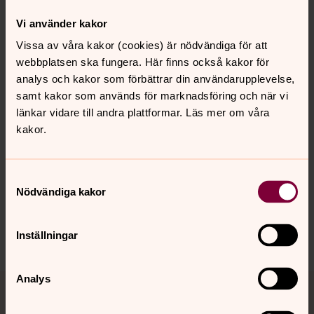
men även för dig som har ditt dagliga arbete på
Vrinnevisjukhuset.
Vi använder kakor
Vissa av våra kakor (cookies) är nödvändiga för att
Digitala gudstjänster och andakter
webbplatsen ska fungera. Här finns också kakor för
analys och kakor som förbättrar din användarupplevelse,
Här kan du se pastoratets digitala gudstjänster och
samt kakor som används för marknadsföring och när vi
andakter
länkar vidare till andra plattformar. Läs mer om våra
kakor.
Synpunkter eller frågor på sidans
Samtyckesval
innehåll?
Nödvändiga kakor
norrkoping@svenskakyrkan.se
Dela
Inställningar
Tillbaka till toppen
Tillbaka till innehållet
Analys