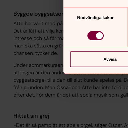
Samtyckesval
Byggde byggsatsorgel
Nödvändiga kakor
Atte har varit med på sommarens orgelakademi tr
Det är lätt att vilja komma tillbaka eftersom det 
intresse och så får man göra det som man gillar al
man ska sätta en gräns för deltagandet på tre gång
chansen, tycker de.
Avvisa
Under sommarkursen gjorde de några utflykter till o
att ingen är den andra lik, berättar de. En av daga
byggsatsorgel tills den till slut kunde spelas på. 
från grunden. Men Oscar och Atte har inte fördju
efter det. För dem är det att spela musik som gäll
Hittat sin grej
-Det är så pampigt att spela orgel, säger Oscar. A