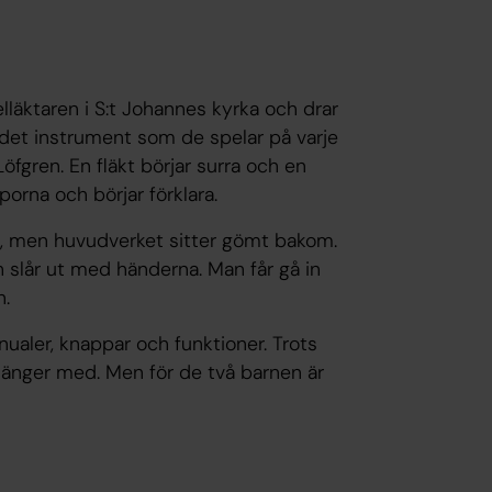
lläktaren i S:t Johannes kyrka och drar
 det instrument som de spelar på varje
öfgren. En fläkt börjar surra och en
orna och börjar förklara.
et, men huvudverket sitter gömt bakom.
h slår ut med händerna. Man får gå in
n.
nualer, knappar och funktioner. Trots
ag hänger med. Men för de två barnen är