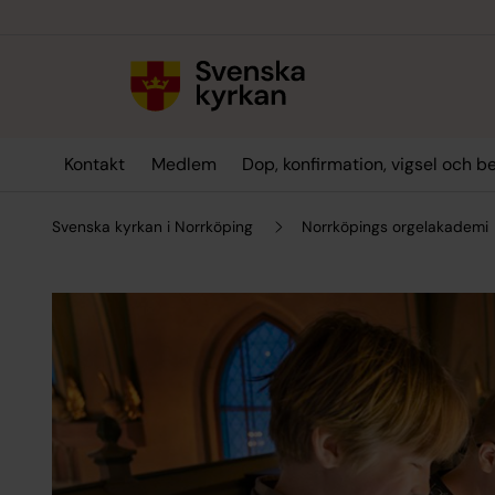
Till innehållet
Till undermeny
Kontakt
Medlem
Dop, konfirmation, vigsel och b
Svenska kyrkan i Norrköping
Norrköpings orgelakademi