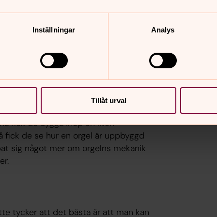
Inställningar
Analys
e gånger och Oscar har varit med två.
är så roligt att träffa andra med samma
lra bäst. Dock har de hört talas om att
er. Men det är ju bra att andra får
Tillåt urval
lika kyrkor och kyrkorglar. Det roliga är
rna fick de bygga ihop en liten
Då fick de se hur en orgel är uppbyggd
pat sig något mer om orgelns mekanik
er.
tte tycker att det bästa är att man kan