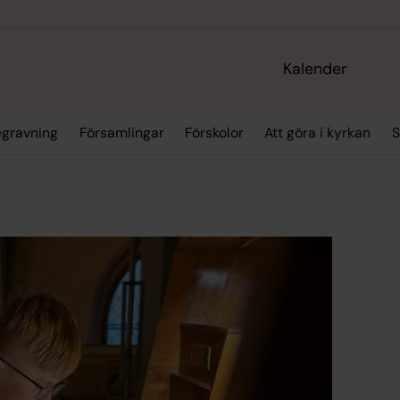
Kalender
egravning
Församlingar
Förskolor
Att göra i kyrkan
S