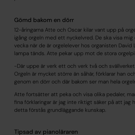
Gömd bakom en dörr
12-åringarna Atte och Oscar kilar vant upp på orge
igång orgeln med ett nyckelvred. De ska visa mig
vecka när de är orgelelever hos organisten David L
lampa tänds. Atte pekar upp mot de stora orgelpip
-Där uppe är verk ett och verk två och svällverk
Orgeln är mycket större än såhär, förklarar han oc
genom en dörr och där bakom ser man hela orgel
Atte fortsätter att peka och visa olika pedaler, ma
fina förklaringar är jag inte riktigt säker på att j
detta förstås grundläggande kunskap.
Tipsad av pianoläraren