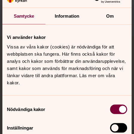
innehåll?
norrkoping@svenskakyrkan.se
Samtycke
Information
Om
Dela
Vi använder kakor
Tillbaka till toppen
Tillbaka till innehållet
Vissa av våra kakor (cookies) är nödvändiga för att
webbplatsen ska fungera. Här finns också kakor för
analys och kakor som förbättrar din användarupplevelse,
Kontakt
samt kakor som används för marknadsföring och när vi
länkar vidare till andra plattformar. Läs mer om våra
kakor.
Kalender
Samtyckesval
Nödvändiga kakor
Hitta snabbt
Inställningar