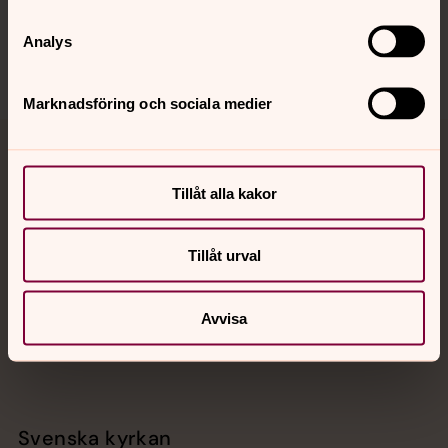
Sociala kanaler
Analys
Marknadsföring och sociala medier
Jourhavande präst
Tillåt alla kakor
Akut samtals- och krisstöd. Prata eller chatta anonymt
med en präst på kvällar och nätter.
Tillåt urval
Chatt
Digitalt brev
Avvisa
Telefon 112
Svenska kyrkan