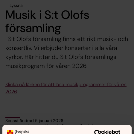
Lyssna
Musik i S:t Olofs
församling
I S:t Olofs församling finns ett rikt musik- och
konsertliv. Vi erbjuder konserter i alla våra
kyrkor. Här hittar du S:t Olofs församlings
musikprogram för våren 2026.
Klicka på länken för att läsa musikprogrammet för våren
2026
Senast ändrad 5 januari 2026
Synpunkter eller frågor på sidans