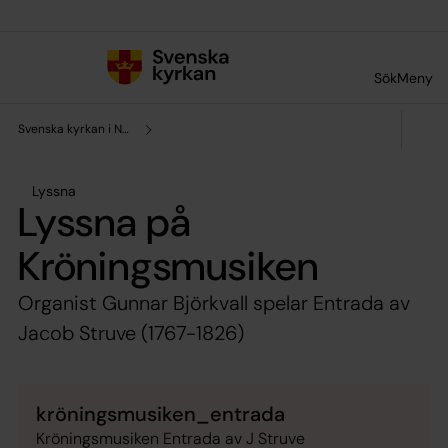
Till innehållet
Till undermeny
Sök
Meny
Svenska kyrkan i Norrköping
Lyssna
Lyssna på
Kröningsmusiken
Organist Gunnar Björkvall spelar Entrada av
Jacob Struve (1767−1826)
kröningsmusiken_entrada
Kröningsmusiken Entrada av J Struve