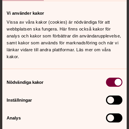
Kontakt
Vi använder kakor
Vissa av våra kakor (cookies) är nödvändiga för att
webbplatsen ska fungera. Här finns också kakor för
Kalender
analys och kakor som förbättrar din användarupplevelse,
samt kakor som används för marknadsföring och när vi
länkar vidare till andra plattformar. Läs mer om våra
Hitta snabbt
kakor.
Sociala kanaler
Samtyckesval
Nödvändiga kakor
Inställningar
Analys
Jourhavande präst