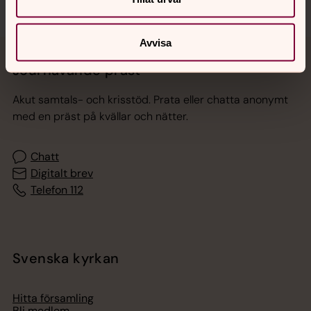
Avvisa
Jourhavande präst
Akut samtals- och krisstöd. Prata eller chatta anonymt
med en präst på kvällar och nätter.
Chatt
Digitalt brev
Telefon 112
Svenska kyrkan
Hitta församling
Bli medlem