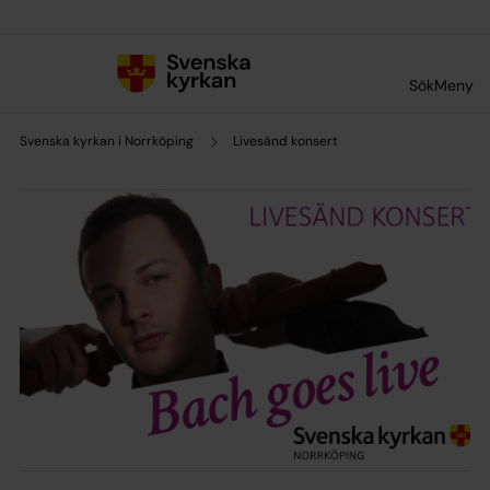
Till innehållet
Till undermeny
Sök
Meny
Svenska kyrkan i Norrköping
Livesänd konsert