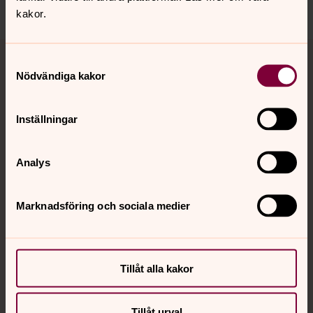
Dela
kakor.
Tillbaka till toppen
Tillbaka till innehållet
Samtyckesval
Nödvändiga kakor
Kontakt
Inställningar
Analys
Kalender
Marknadsföring och sociala medier
Hitta snabbt
Tillåt alla kakor
Sociala kanaler
Tillåt urval