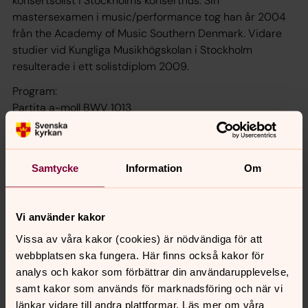
konsertsolist i Stockholms konserthus. Sin
mastersexamen i music/performance tog han år 2004
från the Academy of Music Southern Denmark. Vidare
studier vid Kungliga Musikhögskolan i Stockholm
resulterade i ett solistdiplom 2009.
Program:
Partita a-moll BWV 1013
Jesu, meine Freude BWV 227
Himmelskönig, sei willkommen BWV 182
Samtycke
Information
Om
Vi använder kakor
Senast ändrad 17 april 2020
Vissa av våra kakor (cookies) är nödvändiga för att
Synpunkter eller frågor på sidans
webbplatsen ska fungera. Här finns också kakor för
innehåll?
analys och kakor som förbättrar din användarupplevelse,
norrkoping@svenskakyrkan.se
samt kakor som används för marknadsföring och när vi
länkar vidare till andra plattformar. Läs mer om våra