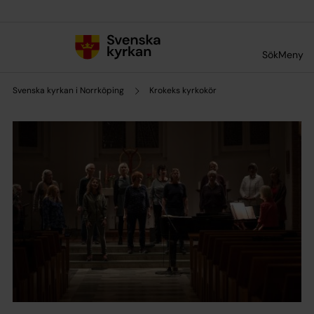
Till innehållet
Till undermeny
Sök
Meny
Svenska kyrkan i Norrköping
Krokeks kyrkokör