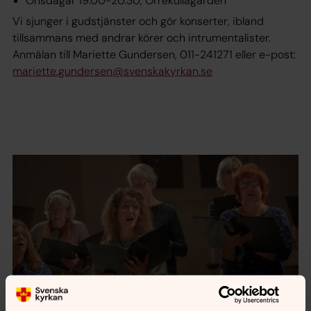
Onsdagar 19.00-20.30, Orrekullagården
Vi sjunger i gudstjänster och gör konserter, ibland
tillsammans med andrar körer och intrumentalister.
Anmälan till Mariette Gundersen, 011-241271 eller e-post:
mariette.gundersen@svenskakyrkan.se