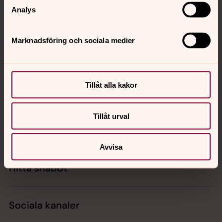
Analys
Dela
Marknadsföring och sociala medier
Tillbaka till toppen
Tillbaka till innehållet
Tillåt alla kakor
Kontakt
Tillåt urval
Kalender
Avvisa
Hitta snabbt
Sociala kanaler