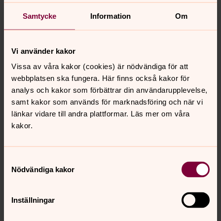
Samtycke
Information
Om
Vi använder kakor
Vissa av våra kakor (cookies) är nödvändiga för att
webbplatsen ska fungera. Här finns också kakor för
analys och kakor som förbättrar din användarupplevelse,
samt kakor som används för marknadsföring och när vi
länkar vidare till andra plattformar. Läs mer om våra
kakor.
Samtyckesval
Nödvändiga kakor
Senast ändrad 30 augusti 2023
Synpunkter eller frågor på sidans
innehåll?
Inställningar
norrkoping@svenskakyrkan.se