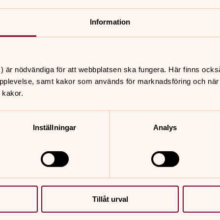
Information
nnehåll?
) är nödvändiga för att webbplatsen ska fungera. Här finns ocks
pplevelse, samt kakor som används för marknadsföring och när vi
 kakor.
Inställningar
Analys
er
Hitta snabbt
Kontakt till Svenska kyrk
 09.00
Norrköping
rka, Borgs kyrka
Om Svenska kyrkan i No
Tillåt urval
Personuppgifter (GDPR)
 10.00
Vad händer i kyrkan?