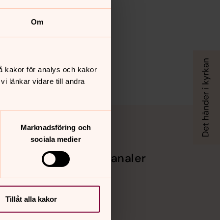
Om
å kakor för analys och kakor
 länkar vidare till andra
Marknadsföring och
sociala medier
Sociala kanaler
an i
Facebook
Instagram
rrköping
Youtube
Tillåt alla kakor
Vimeo