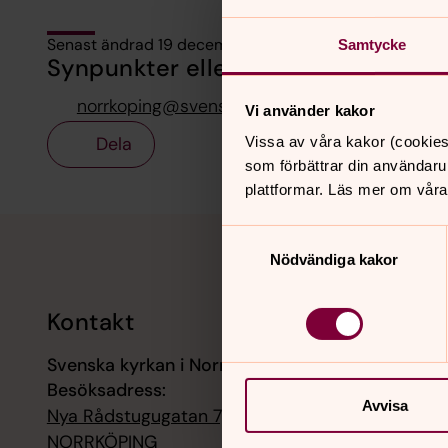
Senast ändrad 19 december 2025
Samtycke
Synpunkter eller frågor på sidans i
norrkoping@svenskakyrkan.se
Vi använder kakor
Dela
Vissa av våra kakor (cookies
som förbättrar din användaru
plattformar. Läs mer om våra
Tillbaka till toppen
Tillbaka till innehållet
Samtyckesval
Nödvändiga kakor
Kontakt
Kalend
Svenska kyrkan i Norrköping
7 augusti
Besöksadress:
Öppen ky
Avvisa
Nya Rådstugugatan 7, 60242
7 augusti
NORRKÖPING