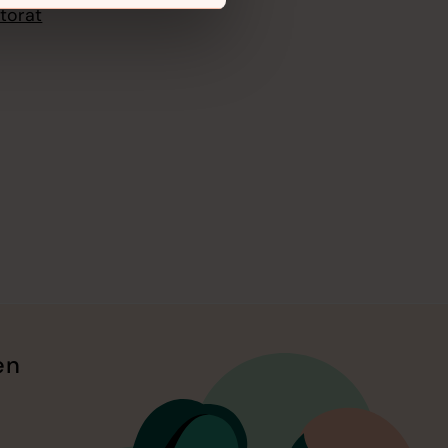
torat
en