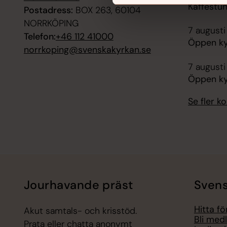
Kaffestu
Postadress:
BOX 263, 60104
NORRKÖPING
7 augusti
Telefon:
+46 112 41000
Öppen ky
norrkoping@svenskakyrkan.se
7 augusti
Öppen ky
Se fler 
Jourhavande präst
Svens
Hitta f
Akut samtals- och krisstöd.
Bli med
Prata eller chatta anonymt