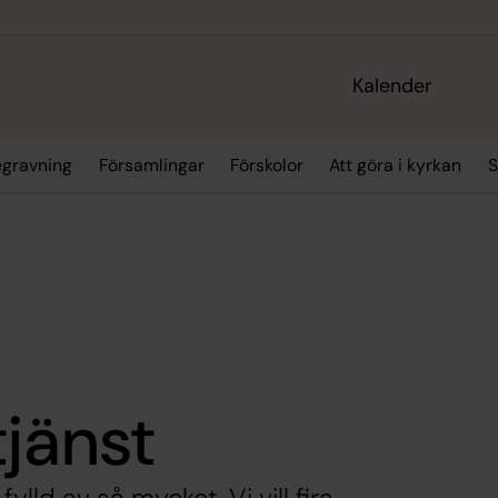
Kalender
egravning
Församlingar
Förskolor
Att göra i kyrkan
S
jänst