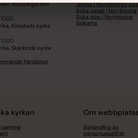
nden, Klockargården
Jobba i Norrköpings pas
Boka vigsel i Norrköping
Boka dop i Norrköping
 10.00
Sidkarta
rka, Kimstads kyrka
 10.00
rka, Skärkinds kyrka
kommande händelser
ka kyrkan
Om webbplats
örsamling
Behandling av
lem
personuppgifter