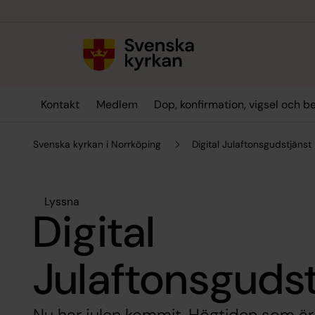
Till innehållet
Till undermeny
Kontakt
Medlem
Dop, konfirmation, vigsel och b
Svenska kyrkan i Norrköping
Digital Julaftonsgudstjänst
Lyssna
Digital
Julaftonsgudst