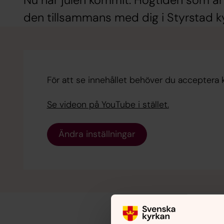
Nu har julen kommit. Högtiden som är fy
den tillsammans med dig i Styrstad k
För att se innehållet behöver du acceptera 
Se videon på YouTube i stället.
Ändra inställningar