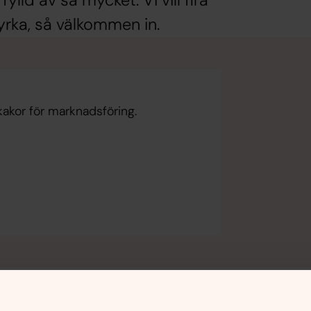
lld av så mycket. Vi vill fira
yrka, så välkommen in.
kakor för marknadsföring.