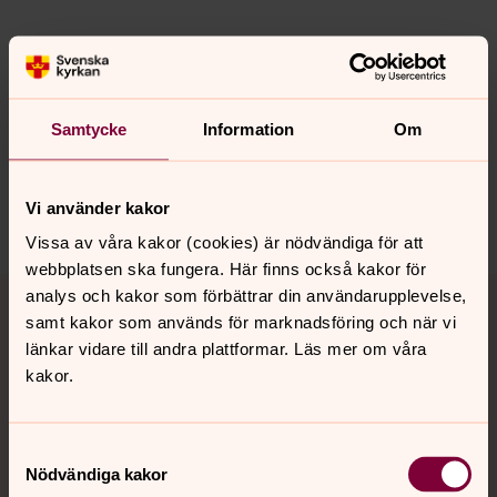
Senast ändrad 31 oktober 2023
Synpunkter eller frågor på sidans
Samtycke
Information
Om
innehåll?
norrkoping@svenskakyrkan.se
Vi använder kakor
Dela
Vissa av våra kakor (cookies) är nödvändiga för att
webbplatsen ska fungera. Här finns också kakor för
Tillbaka till toppen
Tillbaka till innehållet
analys och kakor som förbättrar din användarupplevelse,
samt kakor som används för marknadsföring och när vi
länkar vidare till andra plattformar. Läs mer om våra
kakor.
Kontakt
Samtyckesval
Nödvändiga kakor
Kalender