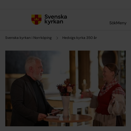
Till innehållet
Till undermeny
Sök
Meny
Svenska kyrkan i Norrköping
Hedvigs kyrka 350 år