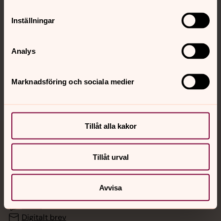
Inställningar
Hitta snabbt
Analys
Sociala kanaler
Marknadsföring och sociala medier
Tillåt alla kakor
Jourhavande präst
Tillåt urval
Akut samtals- och krisstöd. Prata eller chatta anonymt
med en präst på kvällar och nätter.
Avvisa
Chatt
Digitalt brev