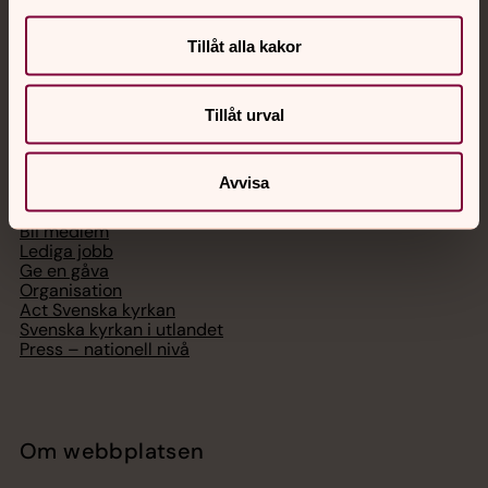
Digitalt brev
Telefon 112
Tillåt alla kakor
Tillåt urval
Svenska kyrkan
Avvisa
Hitta församling
Bli medlem
Lediga jobb
Ge en gåva
Organisation
Act Svenska kyrkan
Svenska kyrkan i utlandet
Press – nationell nivå
Om webbplatsen