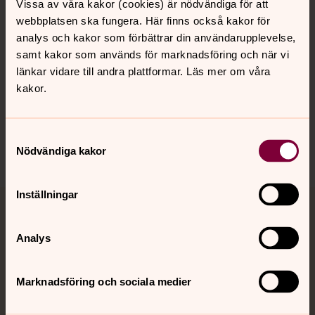
Kalender
Vissa av våra kakor (cookies) är nödvändiga för att
webbplatsen ska fungera. Här finns också kakor för
analys och kakor som förbättrar din användarupplevelse,
Hitta snabbt
samt kakor som används för marknadsföring och när vi
länkar vidare till andra plattformar. Läs mer om våra
kakor.
Sociala kanaler
Samtyckesval
Nödvändiga kakor
Inställningar
Jourhavande präst
Analys
Akut samtals- och krisstöd. Prata eller chatta anonymt
med en präst på kvällar och nätter.
Marknadsföring och sociala medier
Chatt