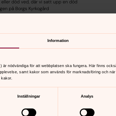
 eller död ved, där vi satt upp en död
ringen på Borgs Kyrkogård
avningsplatser
Information
) är nödvändiga för att webbplatsen ska fungera. Här finns ocks
pplevelse, samt kakor som används för marknadsföring och när vi
med biologisk mångfald
 kakor.
Mulmholk
Inställningar
Analys
Mulmholkar är ett hem för alla mindre djur, fåglar,
småkryp och svampar. Mulmholkar ska efterlikna