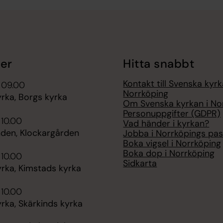
er
Hitta snabbt
Kontakt till Svenska kyrk
 09.00
Norrköping
rka, Borgs kyrka
Om Svenska kyrkan i No
Personuppgifter (GDPR)
 10.00
Vad händer i kyrkan?
nden, Klockargården
Jobba i Norrköpings pas
Boka vigsel i Norrköping
Boka dop i Norrköping
 10.00
Sidkarta
rka, Kimstads kyrka
 10.00
rka, Skärkinds kyrka