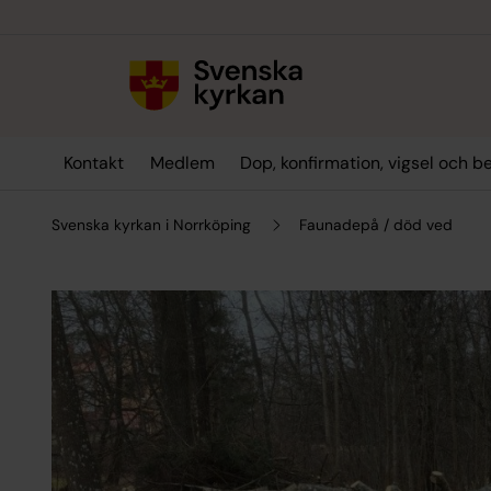
Till innehållet
Till undermeny
Kontakt
Medlem
Dop, konfirmation, vigsel och b
Svenska kyrkan i Norrköping
Faunadepå / död ved