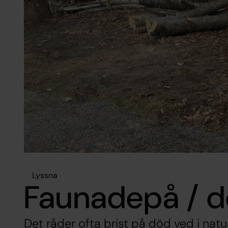
Lyssna
Faunadepå / d
Det råder ofta brist på död ved i natur