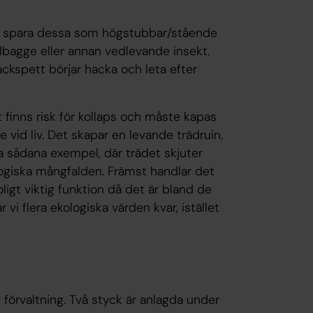
att spara dessa som högstubbar/stående
lbagge eller annan vedlevande insekt.
ckspett börjar hacka och leta efter
det finns risk för kollaps och måste kapas
e vid liv. Det skapar en levande trädruin.
ra sådana exempel, där trädet skjuter
ologiska mångfalden. Främst handlar det
oligt viktig funktion då det är bland de
r vi flera ekologiska värden kvar, istället
 förvaltning. Två styck är anlagda under