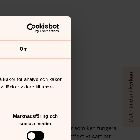
Om
å kakor för analys och kakor
 länkar vidare till andra
Boplatser
Marknadsföring och
sociala medier
Att sätta ut olika slags holkar som kan fungera
som boplatser kan vara ett effektivt sätt att