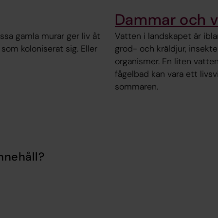
Dammar och v
essa gamla murar ger liv åt
Vatten i landskapet är ibla
som koloniserat sig. Eller
grod- och kräldjur, insekt
organismer. En liten vatte
fågelbad kan vara ett livs
sommaren.
nnehåll?