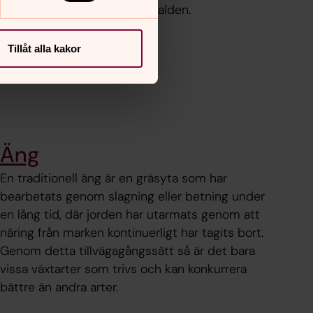
gynna den biologiska mångfalden.
Tillåt alla kakor
Äng
En traditionell äng är en gräsyta som har
bearbetats genom slagning eller betning under
en lång tid, där jorden har utarmats genom att
näring från marken kontinuerligt har tagits bort.
Genom detta tillvägagångssätt så är det bara
vissa växtarter som trivs och kan konkurrera
bättre än andra arter.