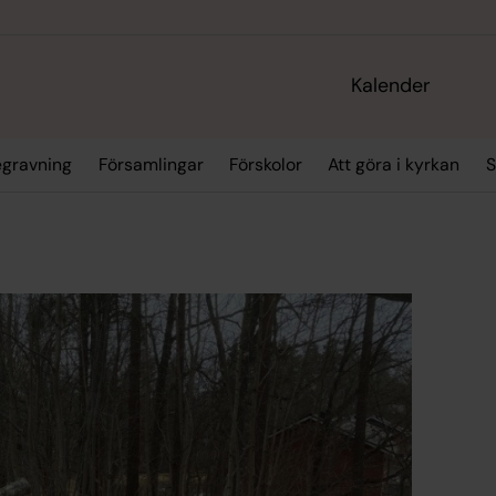
Kalender
egravning
Församlingar
Förskolor
Att göra i kyrkan
S