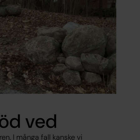
öd ved
en. I många fall kanske vi