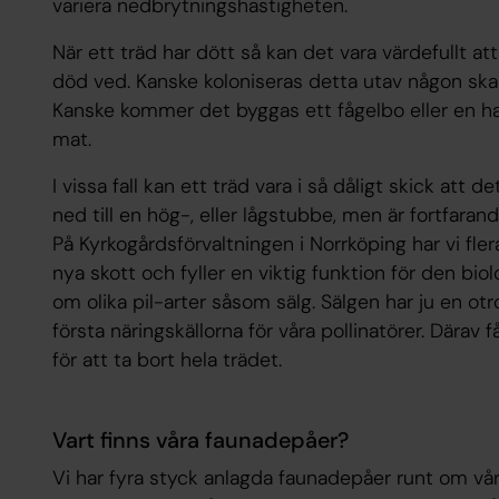
variera nedbrytningshastigheten.
När ett träd har dött så kan det vara värdefullt 
död ved. Kanske koloniseras detta utav någon ska
Kanske kommer det byggas ett fågelbo eller en ha
mat.
I vissa fall kan ett träd vara i så dåligt skick att 
ned till en hög-, eller lågstubbe, men är fortfarand
På Kyrkogårdsförvaltningen i Norrköping har vi fle
nya skott och fyller en viktig funktion för den bi
om olika pil-arter såsom sälg. Sälgen har ju en otr
första näringskällorna för våra pollinatörer. Därav få
för att ta bort hela trädet.
Vart finns våra faunadepåer?
Vi har fyra styck anlagda faunadepåer runt om vår