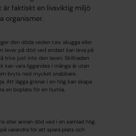
är faktiskt en livsviktig miljö
a organismer.
ger den döda veden t.ex. skugga eller
r som lever på död ved endast kan leva på
trivs just inte den laven. Skillnaden
ck kan vara liggandes i många år utan
 som bryts ned mycket snabbare.
ga. Att lägga grenar i en hög kan skapa
vara en boplats för en humla.
ris eller annan död ved i en samlad hög.
på varandra för att spara plats och