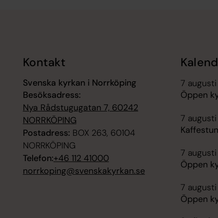
Tillbaka till toppen
Tillbaka till innehållet
Kontakt
Kalend
Svenska kyrkan i Norrköping
7 augusti
Besöksadress:
Öppen ky
Nya Rådstugugatan 7, 60242
7 augusti
NORRKÖPING
Kaffestu
Postadress:
BOX 263, 60104
NORRKÖPING
7 augusti
Telefon:
+46 112 41000
Öppen ky
norrkoping@svenskakyrkan.se
7 augusti
Öppen ky