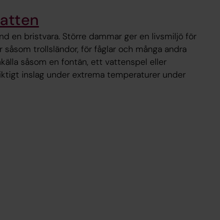
atten
nd en bristvara. Större dammar ger en livsmiljö för
er såsom trollsländor, för fåglar och många andra
nkälla såsom en fontän, ett vattenspel eller
viktigt inslag under extrema temperaturer under