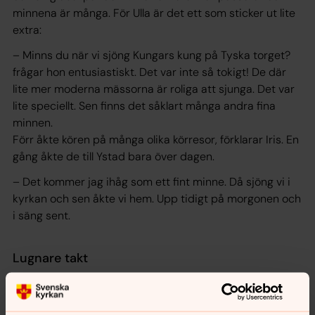
minnena är många. För Ulla är det ett som sticker ut lite
extra:
– Minns du när vi sjöng Kungars kung på Tyska torget?
frågar hon entusiastiskt. Det var inte så tokigt! De där
lite mer moderna mässorna är roliga att sjunga. Det var
lite speciellt. Sen finns det såklart många andra fina
minnen.
Förr åkte kören på många olika körresor, förklarar Iris. En
gång åkte de till Ystad bara över dagen.
– Det kommer jag ihåg som ett fint minne. Då sjöng vi i
kyrkan och sen åkte vi hem. Upp tidigt på morgonen och
i säng sent.
Lugnare takt
Under åren har takten i kören lugnat ner sig lite. Förr
sjöng de på många fler söndagar än de gör idag,
berättar Ulla. På pingst vid konfirmationerna, på påsk