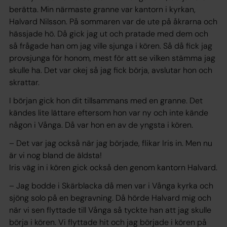
berätta. Min närmaste granne var kantorn i kyrkan,
Halvard Nilsson. På sommaren var de ute på åkrarna och
hässjade hö. Då gick jag ut och pratade med dem och
så frågade han om jag ville sjunga i kören. Så då fick jag
provsjunga för honom, mest för att se vilken stämma jag
skulle ha. Det var okej så jag fick börja, avslutar hon och
skrattar.
I början gick hon dit tillsammans med en granne. Det
kändes lite lättare eftersom hon var ny och inte kände
någon i Vånga. Då var hon en av de yngsta i kören.
– Det var jag också när jag började, flikar Iris in. Men nu
är vi nog bland de äldsta!
Iris väg in i kören gick också den genom kantorn Halvard.
– Jag bodde i Skärblacka då men var i Vånga kyrka och
sjöng solo på en begravning. Då hörde Halvard mig och
när vi sen flyttade till Vånga så tyckte han att jag skulle
börja i kören. Vi flyttade hit och jag började i kören på