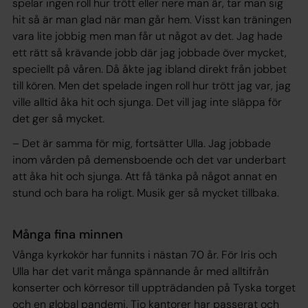
spelar ingen roll hur trött eller nere man är, tar man sig
hit så är man glad när man går hem. Visst kan träningen
vara lite jobbig men man får ut något av det. Jag hade
ett rätt så krävande jobb där jag jobbade över mycket,
speciellt på våren. Då åkte jag ibland direkt från jobbet
till kören. Men det spelade ingen roll hur trött jag var, jag
ville alltid åka hit och sjunga. Det vill jag inte släppa för
det ger så mycket.
– Det är samma för mig, fortsätter Ulla. Jag jobbade
inom vården på demensboende och det var underbart
att åka hit och sjunga. Att få tänka på något annat en
stund och bara ha roligt. Musik ger så mycket tillbaka.
Många fina minnen
Vånga kyrkokör har funnits i nästan 70 år. För Iris och
Ulla har det varit många spännande år med alltifrån
konserter och körresor till uppträdanden på Tyska torget
och en global pandemi. Tio kantorer har passerat och