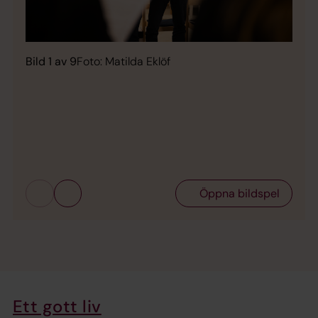
Bild 1 av 9
Foto: Matilda Eklöf
Bild 
Öppna bildspel
Ett gott liv