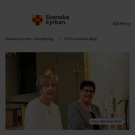
Till innehållet
Till undermeny
Sök
Meny
Svenska kyrkan i Norrköping
Ett liv med körsång