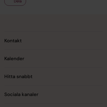
Dela
Tillbaka till toppen
Tillbaka till innehållet
Kontakt
Kalender
Hitta snabbt
Sociala kanaler