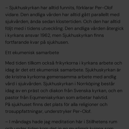
– Sjukhuskyrkan har alltid funnits, förklarar Per-Olof
vidare. Den andliga vården har alltid gått parallellt med
sjukvården, ända sedan klostertiden. Och den har alltid
följt med i tidens utveckling. Den andliga vården återgick
i kyrkans ansvar 1962, men Sjukhuskyrkan finns
fortfarande kvar på sjukhusen.
Ett ekumenisk samarbete
Med tiden tillkom också frikyrkorna i kyrkans arbete och
idag är det ett ekumenisk samarbete. Sjukhuskyrkan är
de kristna kyrkorna gemensamma arbete med andlig
vård i sjukvården. Sjukhuskyrkan i Norrköping består
idag av en präst och diakon från Svenska kyrkan, och en
pastor från Equmeniakyrkan som arbetar halvtid.
På sjukhuset finns det plats för alla religioner och
trosuppfattningar, understryker Per-Olof.
– I måndags hade jag meditation här i Stillhetens rum
och under tiden kom det in en muslimsk kvinna som