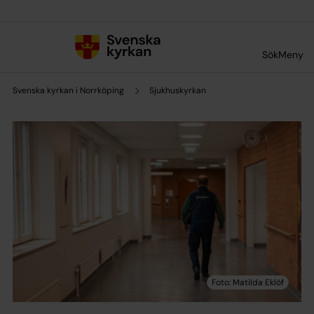
Till innehållet
Till undermeny
Sök
Meny
Svenska kyrkan i Norrköping
Sjukhuskyrkan