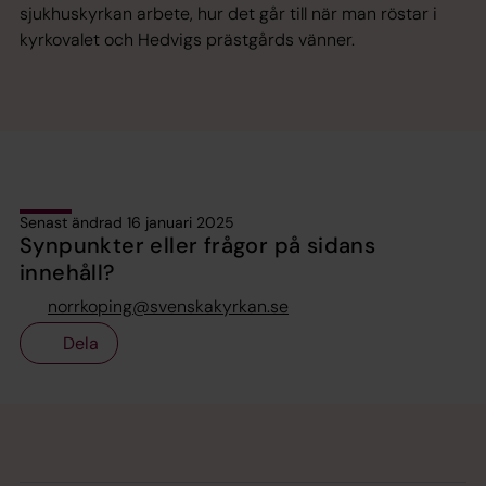
sjukhuskyrkan arbete, hur det går till när man röstar i
kyrkovalet och Hedvigs prästgårds vänner.
Senast ändrad 16 januari 2025
Synpunkter eller frågor på sidans
innehåll?
norrkoping@svenskakyrkan.se
Dela
Tillbaka till toppen
Tillbaka till innehållet