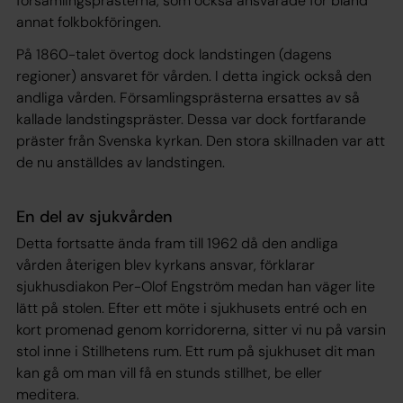
församlingsprästerna, som också ansvarade för bland
annat folkbokföringen.
På 1860-talet övertog dock landstingen (dagens
regioner) ansvaret för vården. I detta ingick också den
andliga vården. Församlingsprästerna ersattes av så
kallade landstingspräster. Dessa var dock fortfarande
präster från Svenska kyrkan. Den stora skillnaden var att
de nu anställdes av landstingen.
En del av sjukvården
Detta fortsatte ända fram till 1962 då den andliga
vården återigen blev kyrkans ansvar, förklarar
sjukhusdiakon Per-Olof Engström medan han väger lite
lätt på stolen. Efter ett möte i sjukhusets entré och en
kort promenad genom korridorerna, sitter vi nu på varsin
stol inne i Stillhetens rum. Ett rum på sjukhuset dit man
kan gå om man vill få en stunds stillhet, be eller
meditera.