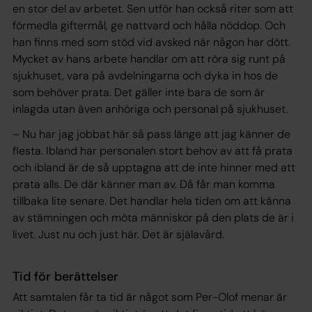
en stor del av arbetet. Sen utför han också riter som att
förmedla giftermål, ge nattvard och hålla nöddop. Och
han finns med som stöd vid avsked när någon har dött.
Mycket av hans arbete handlar om att röra sig runt på
sjukhuset, vara på avdelningarna och dyka in hos de
som behöver prata. Det gäller inte bara de som är
inlagda utan även anhöriga och personal på sjukhuset.
– Nu har jag jobbat här så pass länge att jag känner de
flesta. Ibland har personalen stort behov av att få prata
och ibland är de så upptagna att de inte hinner med att
prata alls. De där känner man av. Då får man komma
tillbaka lite senare. Det handlar hela tiden om att känna
av stämningen och möta människor på den plats de är i
livet. Just nu och just här. Det är själavård.
Tid för berättelser
Att samtalen får ta tid är något som Per-Olof menar är