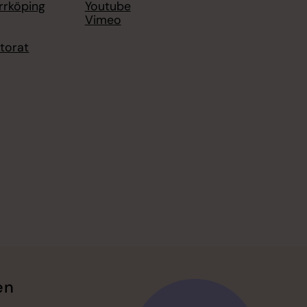
rrköping
Youtube
Vimeo
torat
en