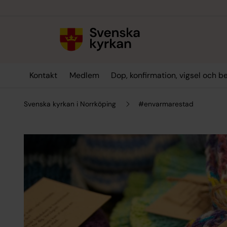
Till innehållet
Till undermeny
Kontakt
Medlem
Dop, konfirmation, vigsel och b
Svenska kyrkan i Norrköping
#envarmarestad