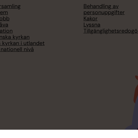
örsamling
Behandling av
lem
personuppgifter
jobb
Kakor
åva
Lyssna
ation
Tillgänglighetsredogö
nska kyrkan
 kyrkan i utlandet
nationell nivå