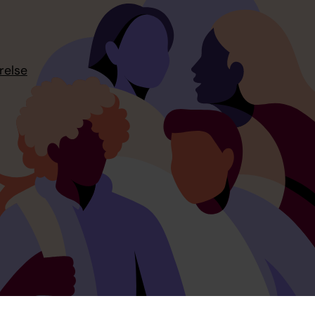
relse