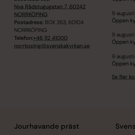
Nya Rådstugugatan 7, 60242
9 augusti
NORRKÖPING
Öppen ky
Postadress:
BOX 263, 60104
NORRKÖPING
9 augusti
Telefon:
+46 112 41000
Öppen ky
norrkoping@svenskakyrkan.se
9 augusti
Öppen kyr
Se fler 
Jourhavande präst
Svens