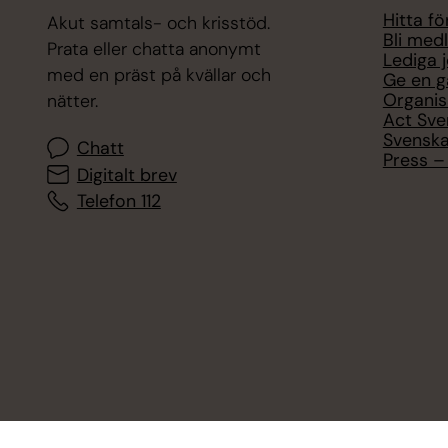
Hitta f
Akut samtals- och krisstöd.
Bli med
Prata eller chatta anonymt
Lediga 
med en präst på kvällar och
Ge en g
Organis
nätter.
Act Sve
Svenska
Chatt
Press – 
Digitalt brev
Telefon 112