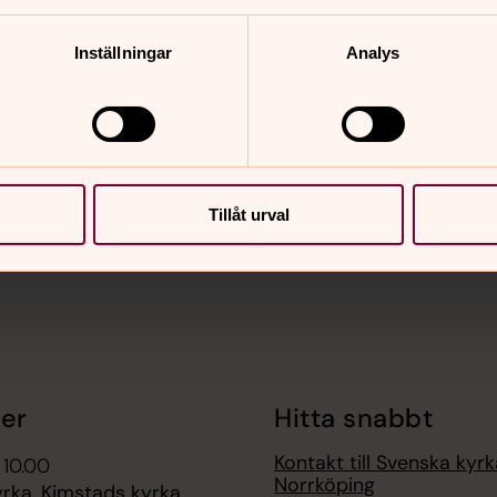
Inställningar
Analys
nnehåll?
Tillåt urval
er
Hitta snabbt
Kontakt till Svenska kyrk
 10.00
Norrköping
rka, Kimstads kyrka