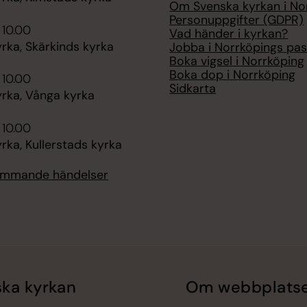
Om Svenska kyrkan i No
Personuppgifter (GDPR)
 10.00
Vad händer i kyrkan?
rka, Skärkinds kyrka
Jobba i Norrköpings pas
Boka vigsel i Norrköping
Boka dop i Norrköping
 10.00
Sidkarta
rka, Vånga kyrka
 10.00
ka, Kullerstads kyrka
kommande händelser
ka kyrkan
Om webbplats