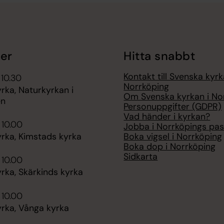
er
Hitta snabbt
Kontakt till Svenska kyrk
 10.30
Norrköping
rka, Naturkyrkan i
Om Svenska kyrkan i No
en
Personuppgifter (GDPR)
Vad händer i kyrkan?
 10.00
Jobba i Norrköpings pas
Boka vigsel i Norrköping
rka, Kimstads kyrka
Boka dop i Norrköping
Sidkarta
 10.00
rka, Skärkinds kyrka
 10.00
rka, Vånga kyrka