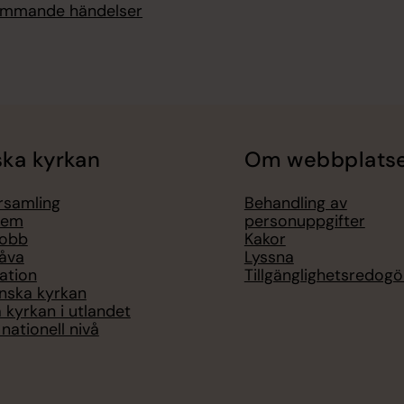
kommande händelser
ka kyrkan
Om webbplats
örsamling
Behandling av
lem
personuppgifter
jobb
Kakor
åva
Lyssna
ation
Tillgänglighetsredogö
nska kyrkan
 kyrkan i utlandet
nationell nivå