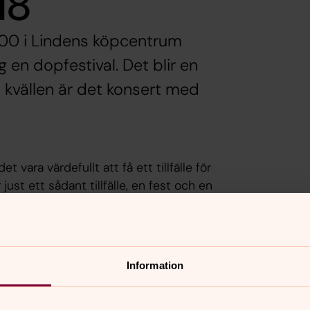
18
.00 i Lindens köpcentrum
 en dopfestival. Det blir en
 kvällen är det konsert med
t vara värdefullt att få ett tillfälle för
 just ett sådant tillfälle, en fest och en
pet välkomnas barnet som medlem i
enskap. Om du är föräldrar eller
pfestivalen ett perfekt tillfälle för er
Information
, musik och glädje, en plats för barnen
l Storsjung kl. 12.00, 12.45, 13.45 och