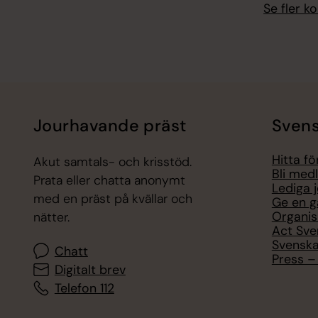
Se fler 
Jourhavande präst
Svens
Hitta f
Akut samtals- och krisstöd.
Bli med
Prata eller chatta anonymt
Lediga 
med en präst på kvällar och
Ge en g
Organis
nätter.
Act Sve
Svenska
Chatt
Press – 
Digitalt brev
Telefon 112