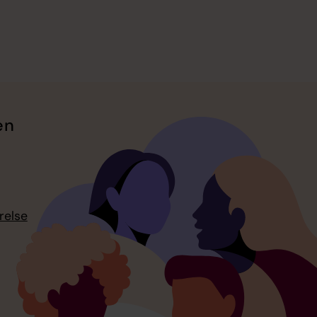
en
relse