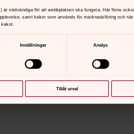
h kärlekslådor med fina budskap samt
) är nödvändiga för att webbplatsen ska fungera. Här finns ocks
rska.
pplevelse, samt kakor som används för marknadsföring och när vi
 kakor.
nsert i S:t Olai kyrka med den svenska
ria debuterade i Melodifestivalen 2016
ed över 14 miljoner streams enbart på
Inställningar
Analys
ässa.
Tillåt urval
nnehåll?