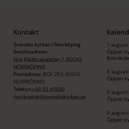
Tillbaka till toppen
Tillbaka till innehållet
Kontakt
Kalend
Svenska kyrkan i Norrköping
7 augusti
Besöksadress:
Öppen ky
Kolmård
Nya Rådstugugatan 7, 60242
NORRKÖPING
8 augusti
Postadress:
BOX 263, 60104
Öppen ky
NORRKÖPING
Telefon:
+46 112 41000
8 augusti
norrkoping@svenskakyrkan.se
Öppen ky
8 augusti
Öppen ky