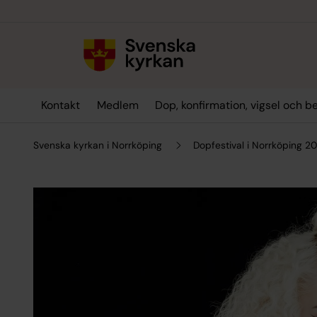
Till innehållet
Till undermeny
Kontakt
Medlem
Dop, konfirmation, vigsel och b
Svenska kyrkan i Norrköping
Dopfestival i Norrköping 2