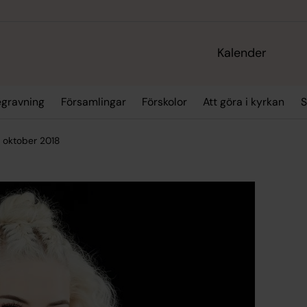
Kalender
egravning
Församlingar
Förskolor
Att göra i kyrkan
S
0 oktober 2018