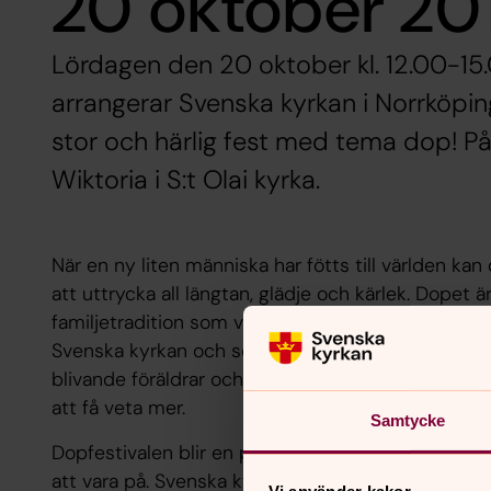
20 oktober 20
Lördagen den 20 oktober kl. 12.00-15
arrangerar Svenska kyrkan i Norrköping
stor och härlig fest med tema dop! På
Wiktoria i S:t Olai kyrka.
När en ny liten människa har fötts till världen kan de
att uttrycka all längtan, glädje och kärlek. Dopet är
familjetradition som välkomnar livet. Genom do
Svenska kyrkan och som en del av Guds stora gem
blivande föräldrar och har tankar kring dop så är do
att få veta mer.
Samtycke
Dopfestivalen blir en plats för skoj och gemenskap
att vara på. Svenska kyrkan bjuder bland annat in til