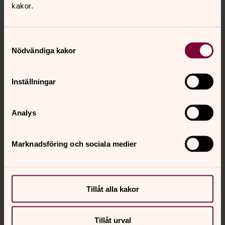
kakor.
Tillbaka till toppen
Tillbaka till innehållet
Samtyckesval
Nödvändiga kakor
Kontakt
Inställningar
Kalender
Analys
Marknadsföring och sociala medier
Hitta snabbt
Sociala kanaler
Tillåt alla kakor
Tillåt urval