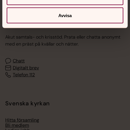
Avvisa
Jourhavande präst
Akut samtals- och krisstöd. Prata eller chatta anonymt
med en präst på kvällar och nätter.
Chatt
Digitalt brev
Telefon 112
Svenska kyrkan
Hitta församling
Bli medlem