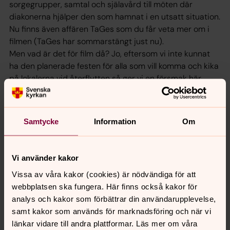
sorgegrupper, samtal och själavård till möten där
diakonerna hjälper den som hamnat i en utsatt situation.
Nu finns även affären TaGes som du får veta mer om i
filmen (TaGes har sommarstängt just nu).
Men vad är det för film då? Jo, eftersom vi inte kunnat
ha den planerade festen för alla som vill komma och kika
på lokalerna vid återflytten så ger vi en försmak här.
Olika medarbetare berättar mer om vad som gjorts för
att förbättra miljön för alla i Ättetorpskyrkan och vi
avslutar med bön och musik. Välkommen du också!
Samtycke
Information
Om
Vi använder kakor
Senast ändrad 2 juli 2021
Synpunkter eller frågor på sidans
Vissa av våra kakor (cookies) är nödvändiga för att
innehåll?
webbplatsen ska fungera. Här finns också kakor för
analys och kakor som förbättrar din användarupplevelse,
norrkoping@svenskakyrkan.se
samt kakor som används för marknadsföring och när vi
Dela
länkar vidare till andra plattformar. Läs mer om våra