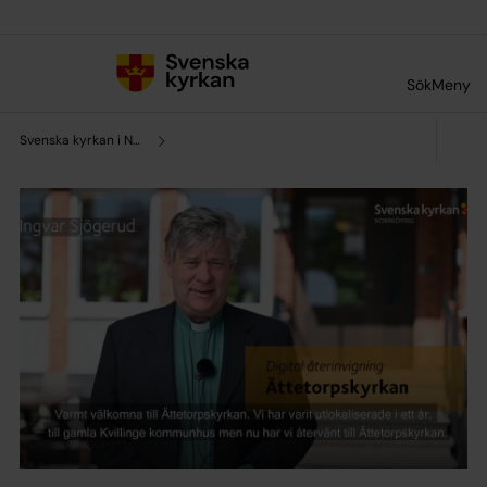
Till innehållet
Till undermeny
Sök
Meny
Svenska kyrkan i Norrköping