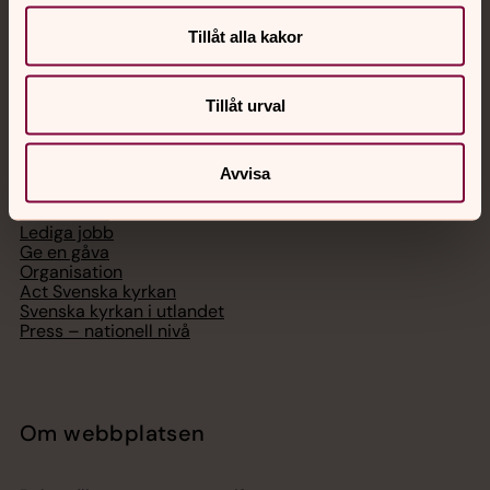
Telefon 112
Tillåt alla kakor
Tillåt urval
Svenska kyrkan
Avvisa
Hitta församling
Bli medlem
Lediga jobb
Ge en gåva
Organisation
Act Svenska kyrkan
Svenska kyrkan i utlandet
Press – nationell nivå
Om webbplatsen