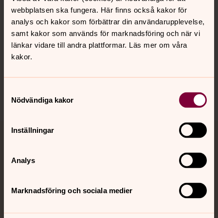
webbplatsen ska fungera. Här finns också kakor för
analys och kakor som förbättrar din användarupplevelse,
Hitta snabbt
samt kakor som används för marknadsföring och när vi
länkar vidare till andra plattformar. Läs mer om våra
kakor.
Sociala kanaler
Samtyckesval
Nödvändiga kakor
Inställningar
Jourhavande präst
Analys
Akut samtals- och krisstöd. Prata eller chatta anonymt
med en präst på kvällar och nätter.
Marknadsföring och sociala medier
Chatt
Digitalt brev