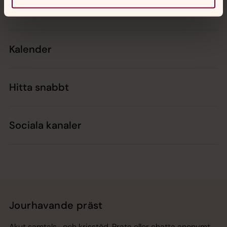
Kontakt
Kalender
Hitta snabbt
Sociala kanaler
Jourhavande präst
Akut samtals- och krisstöd. Prata eller chatta anonymt