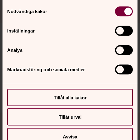
Samtyckesval
Nödvändiga kakor
Inställningar
Analys
Senast ändrad 5 januari 2026
Synpunkter eller frågor på sidans
Marknadsföring och sociala medier
innehåll?
norrkoping@svenskakyrkan.se
Dela
Tillåt alla kakor
Tillbaka till toppen
Tillbaka till innehållet
Tillåt urval
Avvisa