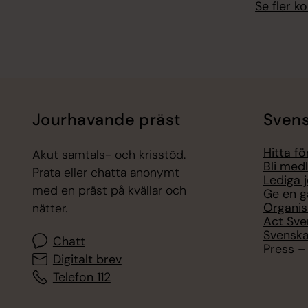
Se fler 
Jourhavande präst
Svens
Hitta f
Akut samtals- och krisstöd.
Bli med
Prata eller chatta anonymt
Lediga 
med en präst på kvällar och
Ge en g
Organis
nätter.
Act Sve
Svenska
Chatt
Press – 
Digitalt brev
Telefon 112