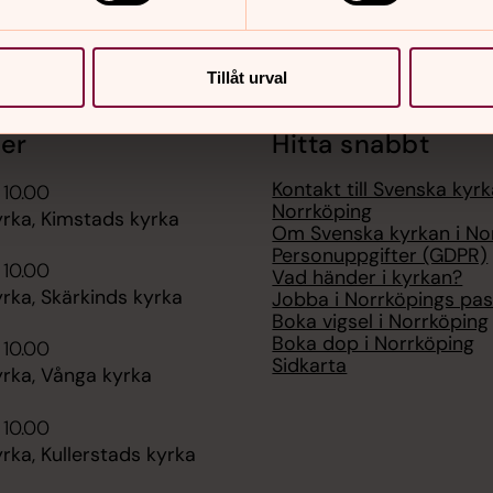
Tillåt urval
er
Hitta snabbt
Kontakt till Svenska kyrk
 10.00
Norrköping
rka, Kimstads kyrka
Om Svenska kyrkan i No
Personuppgifter (GDPR)
 10.00
Vad händer i kyrkan?
rka, Skärkinds kyrka
Jobba i Norrköpings pas
Boka vigsel i Norrköping
Boka dop i Norrköping
 10.00
Sidkarta
rka, Vånga kyrka
 10.00
ka, Kullerstads kyrka