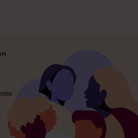
en
relse