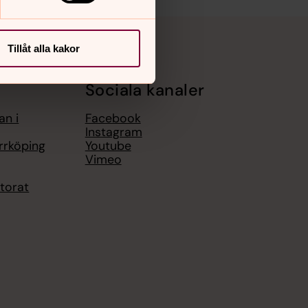
Tillåt alla kakor
Sociala kanaler
an i
Facebook
Instagram
rrköping
Youtube
Vimeo
torat