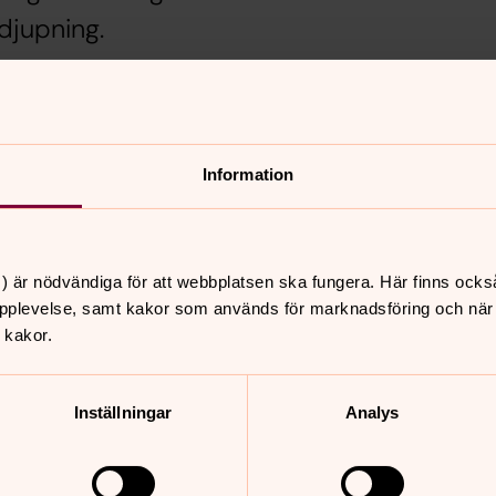
rdjupning.
turens värld för att hitta nya perspektiv
hers okända mystika intresse till den
riande reflektioner – i bokcirkeln rotar
Information
ma vidare i den själsliga utvecklingen.
) är nödvändiga för att webbplatsen ska fungera. Här finns ocks
pplevelse, samt kakor som används för marknadsföring och när vi
 kakor.
nnehåll?
Inställningar
Analys