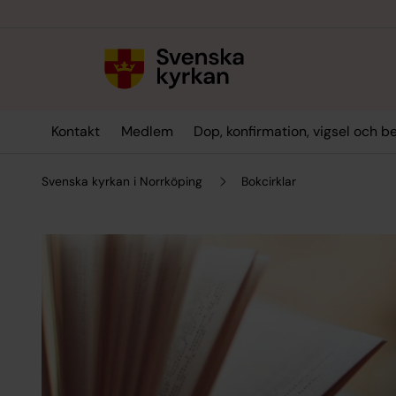
Till innehållet
Till undermeny
Kontakt
Medlem
Dop, konfirmation, vigsel och b
Svenska kyrkan i Norrköping
Bokcirklar