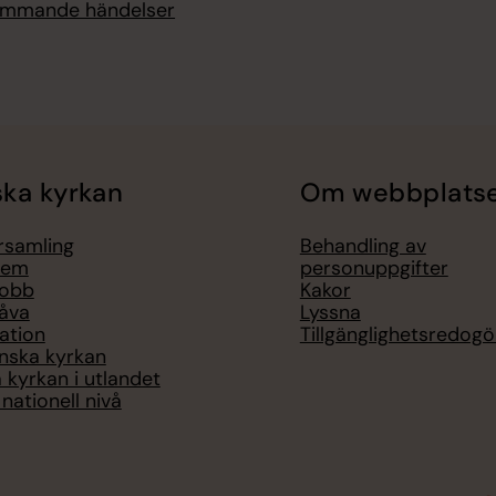
kommande händelser
ka kyrkan
Om webbplats
örsamling
Behandling av
lem
personuppgifter
jobb
Kakor
åva
Lyssna
ation
Tillgänglighetsredogö
nska kyrkan
 kyrkan i utlandet
nationell nivå