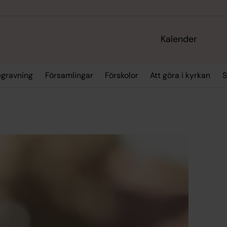
Kalender
egravning
Församlingar
Förskolor
Att göra i kyrkan
S