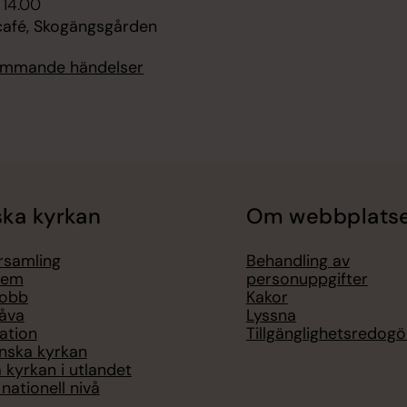
 14.00
afé, Skogängsgården
kommande händelser
ka kyrkan
Om webbplats
örsamling
Behandling av
lem
personuppgifter
jobb
Kakor
åva
Lyssna
ation
Tillgänglighetsredogö
nska kyrkan
 kyrkan i utlandet
nationell nivå