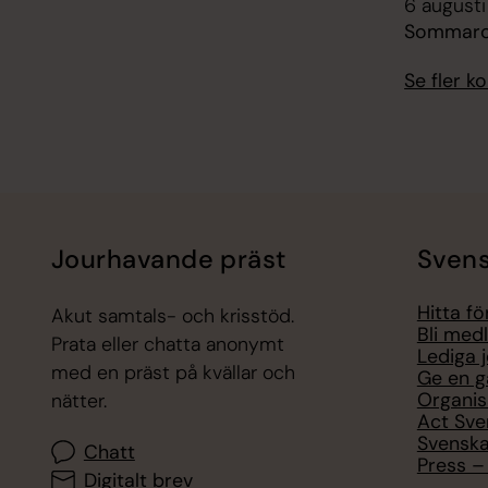
6 augusti
Sommarc
Se fler 
Jourhavande präst
Svens
Hitta f
Akut samtals- och krisstöd.
Bli med
Prata eller chatta anonymt
Lediga 
med en präst på kvällar och
Ge en g
Organis
nätter.
Act Sve
Svenska
Chatt
Press – 
Digitalt brev