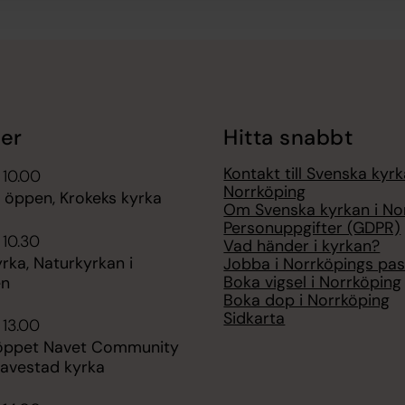
er
Hitta snabbt
Kontakt till Svenska kyrk
 10.00
Norrköping
 öppen, Krokeks kyrka
Om Svenska kyrkan i No
Personuppgifter (GDPR)
 10.30
Vad händer i kyrkan?
rka, Naturkyrkan i
Jobba i Norrköpings pas
Boka vigsel i Norrköping
en
Boka dop i Norrköping
Sidkarta
 13.00
ppet Navet Community
Navestad kyrka