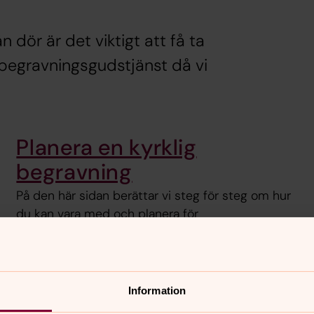
n dör är det viktigt att få ta
en begravningsgudstjänst då vi
Planera en kyrklig
begravning
På den här sidan berättar vi steg för steg om hur
du kan vara med och planera för
begravningsgudstjänsten – och om det som
händer före och efter den.
Information
ngsverksamhet kallas det arbete som omfattar begravnin