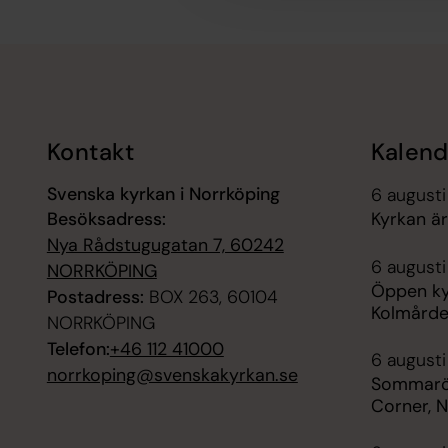
Tillbaka till toppen
Tillbaka till innehållet
Kontakt
Kalend
Svenska kyrkan i Norrköping
6 augusti
Besöksadress:
Kyrkan är
Nya Rådstugugatan 7, 60242
6 augusti
NORRKÖPING
Öppen ky
Postadress:
BOX 263, 60104
Kolmård
NORRKÖPING
Telefon:
+46 112 41000
6 augusti
norrkoping@svenskakyrkan.se
Sommarö
Corner, 