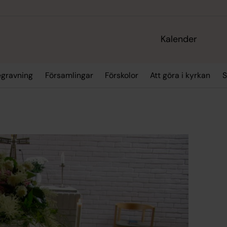
Kalender
egravning
Församlingar
Förskolor
Att göra i kyrkan
S