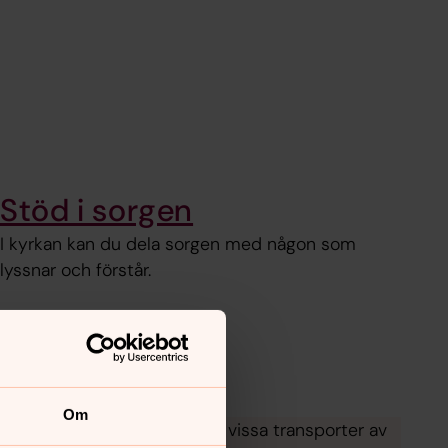
Stöd i sorgen
I kyrkan kan du dela sorgen med någon som
lyssnar och förstår.
Om
gsplatser med gravplatser, vissa transporter av