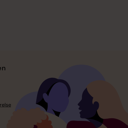
en
relse