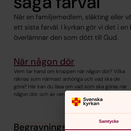
säga farväl
När en familjemedlem, släkting eller vä
ett sista farväl. I kyrkan gör vi det i 
överlämnar den som dött till Gud.
När någon dör
Vem tar hand om kroppen när någon dör? Vilka
räknas som närmast anhöriga och vad ska de
göra? Här kan du läsa om vad som ska göras när
någon dör, och av vem.
Samtycke
Begravningsverksamh
Begravni