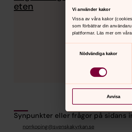
stoft, s
eten
Vi använder kakor
Vissa av våra kakor (cookies
som förbättrar din användaru
plattformar. Läs mer om våra
Samtyckesval
Nödvändiga kakor
Avvisa
Synpunkter eller frågor på sidans i
norrkoping@svenskakyrkan.se