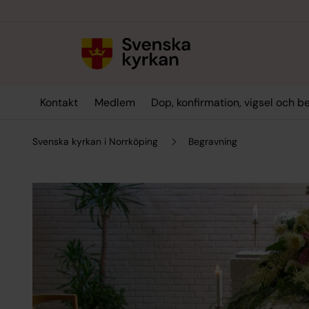
Till innehållet
Till undermeny
Kontakt
Medlem
Dop, konfirmation, vigsel och b
Svenska kyrkan i Norrköping
Begravning