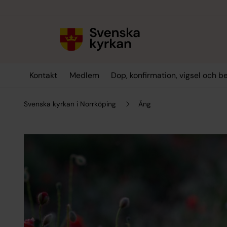
Till innehållet
Till undermeny
Kontakt
Medlem
Dop, konfirmation, vigsel och b
Svenska kyrkan i Norrköping
Äng