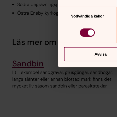
Södra begravningsplatsen
Samtyckesval
Östra Eneby kyrkogård
Nödvändiga kakor
Läs mer om hur vi arbetar 
Avvisa
Sandbin
I till exempel sandgravar, grusgångar, sandhögar,
längs slänter eller annan blottad mark finns det
mycket liv såsom sandbin eller parasitsteklar.