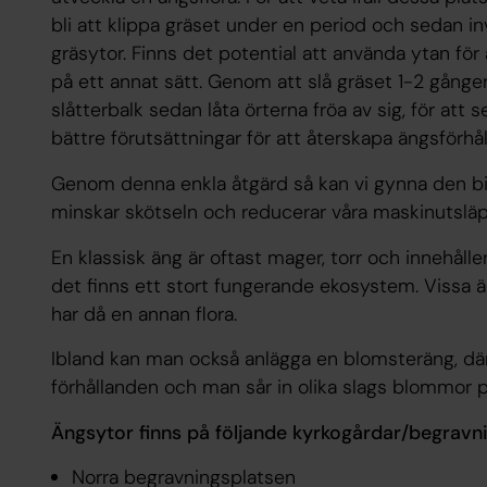
bli att klippa gräset under en period och sedan in
gräsytor. Finns det potential att använda ytan för
på ett annat sätt. Genom att slå gräset 1-2 gånger
slåtterbalk sedan låta örterna fröa av sig, för att 
bättre förutsättningar för att återskapa ängsförhå
Genom denna enkla åtgärd så kan vi gynna den bi
minskar skötseln och reducerar våra maskinutsläp
En klassisk äng är oftast mager, torr och innehåll
det finns ett stort fungerande ekosystem. Vissa ä
har då en annan flora.
Ibland kan man också anlägga en blomsteräng, där 
förhållanden och man sår in olika slags blommor 
Ängsytor finns på följande kyrkogårdar/begravn
Norra begravningsplatsen