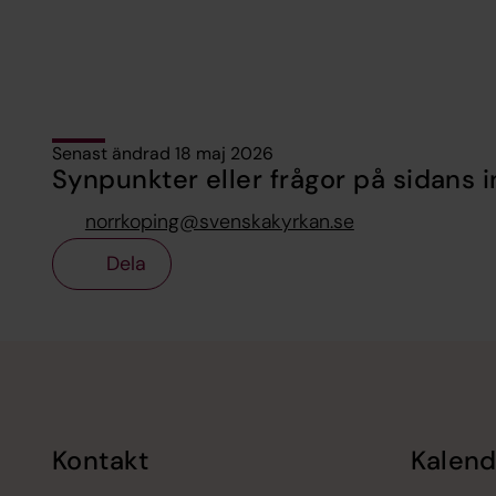
Senast ändrad 18 maj 2026
Synpunkter eller frågor på sidans i
norrkoping@svenskakyrkan.se
Dela
Tillbaka till toppen
Tillbaka till innehållet
Kontakt
Kalend