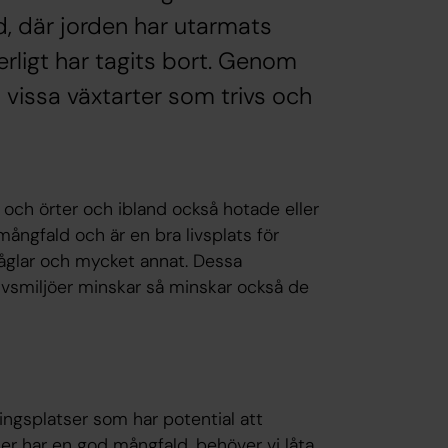
id, där jorden har utarmats
rligt har tagits bort. Genom
 vissa växtarter som trivs och
och örter och ibland också hotade eller
mångfald och är en bra livsplats för
 fåglar och mycket annat. Dessa
 livsmiljöer minskar så minskar också de
ingsplatser som har potential att
tser har en god mångfald, behöver vi låta