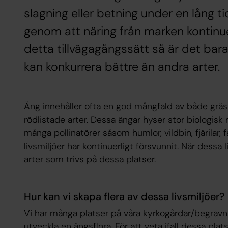
slagning eller betning under en lång t
genom att näring från marken kontinue
detta tillvägagångssätt så är det bara
kan konkurrera bättre än andra arter.
Äng innehåller ofta en god mångfald av både gräs 
rödlistade arter. Dessa ängar hyser stor biologisk 
många pollinatörer såsom humlor, vildbin, fjärilar,
livsmiljöer har kontinuerligt försvunnit. När dessa
arter som trivs på dessa platser.
Hur kan vi skapa flera av dessa livsmiljöer?
Vi har många platser på våra kyrkogårdar/begravn
utveckla en ängsflora. För att veta ifall dessa pla