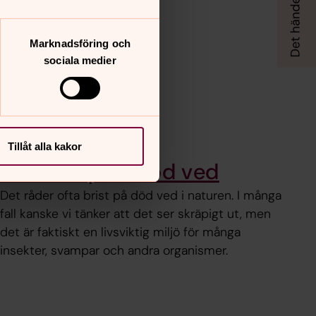
Marknadsföring och
sociala medier
Tillåt alla kakor
Faunadepå / död ved
Det råder ofta brist på död ved i naturen. I många
fall kanske vi tänker att det ser skräpigt ut, men
det är faktiskt en livsviktig miljö för många
insekter, svampar och andra organismer.