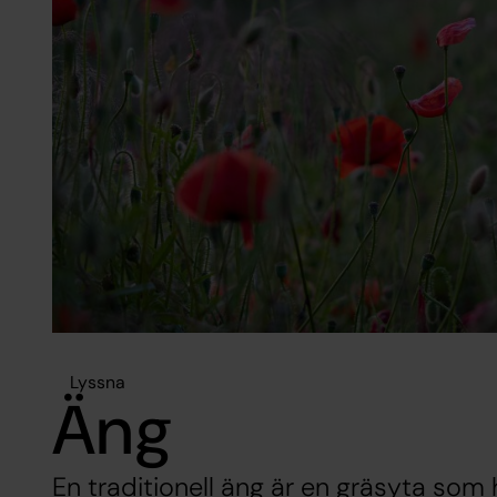
Lyssna
Äng
En traditionell äng är en gräsyta so