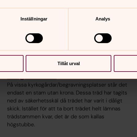
Inställningar
Analys
med biologisk mångfald
Tillåt urval
Högstubbe
På vissa kyrkogårdar/begravningsplatser står det
endast en stam utan krona. Dessa träd har tagits
ned av säkerhetsskäl då trädet har varit i dåligt
skick. Istället för att ta bort trädet helt lämnas
trädstammen kvar, det är de som kallas
högstubbe.