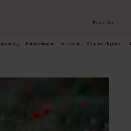
Kalender
egravning
Församlingar
Förskolor
Att göra i kyrkan
S