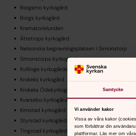
Borgsmo kyrkogård
Borgs kyrkogård
Krematorielunden
Ättetrops kyrkogård
Nelsonska begravningsplatsen i Simonstorp
Simonstorps kyrkogård
Kvillinge kyrkogårde
Krokeks kyrkogård
Krokeks Ödekyrkogård
Samtycke
Kvarsebo kyrkogård
Kimstad kyrkogård
Vi använder kakor
Vissa av våra kakor (cookies
Styrstad kyrkogård
som förbättrar din användaru
Tingstad kyrkogård
plattformar. Läs mer om våra