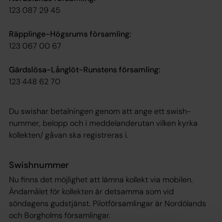
123 087 29 45
Räpplinge-Högsrums församling:
123 067 00 67
Gärdslösa-Långlöt-Runstens församling:
123 448 62 70
Du swishar betalningen genom att ange ett swish-
nummer, belopp och i meddelanderutan vilken kyrka
kollekten/ gåvan ska registreras i.
Swishnummer
Nu finns det möjlighet att lämna kollekt via mobilen.
Ändamålet för kollekten är detsamma som vid
söndagens gudstjänst. Pilotförsamlingar är Nordölands
och Borgholms församlingar.