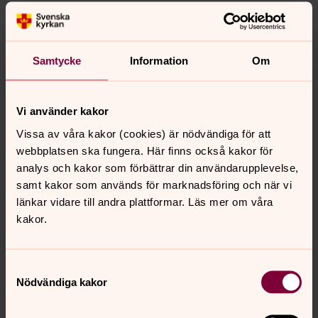
Swish är en mobiltjänst för privatpersoner och företag.
Den fungerar mellan Danske bank, Handelsbanken, ICA-
banken, Länsförsäkringar, SEB, Skandia, Swedbank och
Samtycke
Information
Om
Sparbankerna. Kontakta din bank om hur du ansluter dig.
Du kan med fördel ladda hem en app i din smart-phone.
Vi använder kakor
Vissa av våra kakor (cookies) är nödvändiga för att
Du anmäler dig till Swish via din internetbank på din
webbplatsen ska fungera. Här finns också kakor för
dator eller mobiltelefon. Där kopplar du ihop ditt
analys och kakor som förbättrar din användarupplevelse,
bankkonto med ditt mobilnummer. För att kunna skicka
samt kakor som används för marknadsföring och när vi
pengar behöver du ladda ner Swish-appen "Swish-
länkar vidare till andra plattformar. Läs mer om våra
betalningar" och "BankID säkerhetsapp". Mer information
kakor.
på
www.getswish.se
Swish - kom igång
Samtyckesval
Nödvändiga kakor