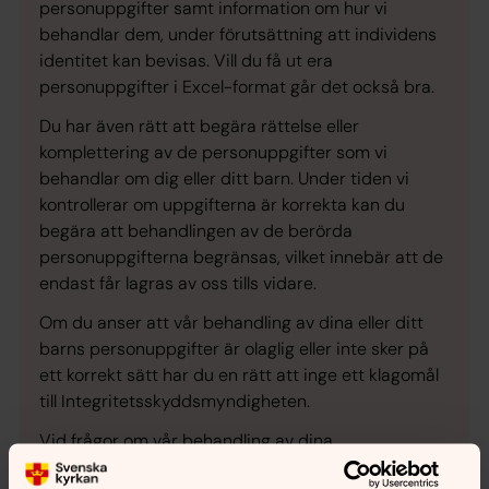
personuppgifter samt information om hur vi
behandlar dem, under förutsättning att individens
identitet kan bevisas. Vill du få ut era
personuppgifter i Excel-format går det också bra.
Du har även rätt att begära rättelse eller
komplettering av de personuppgifter som vi
behandlar om dig eller ditt barn. Under tiden vi
kontrollerar om uppgifterna är korrekta kan du
begära att behandlingen av de berörda
personuppgifterna begränsas, vilket innebär att de
endast får lagras av oss tills vidare.
Om du anser att vår behandling av dina eller ditt
barns personuppgifter är olaglig eller inte sker på
ett korrekt sätt har du en rätt att inge ett klagomål
till Integritetsskyddsmyndigheten.
Vid frågor om vår behandling av dina
personuppgifter kan du
höra av dig till oss.