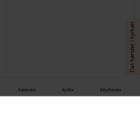
Kalender
Kyrkor
Bibeltexter