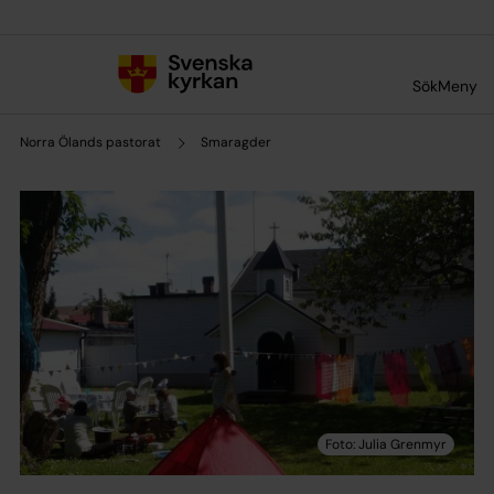
Till innehållet
Till undermeny
Sök
Meny
Norra Ölands pastorat
Smaragder