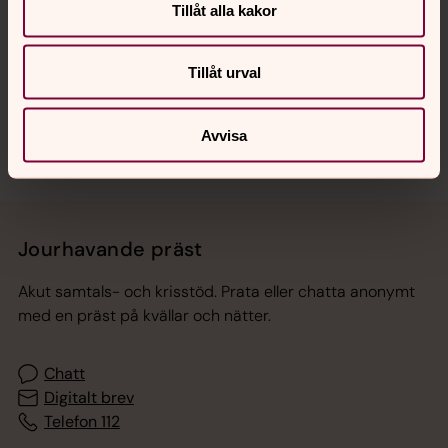
Tillåt alla kakor
Hitta snabbt
Tillåt urval
Sociala kanaler
Avvisa
Jourhavande präst
Akut samtals- och krisstöd. Prata eller chatta anonymt
med en präst på kvällar och nätter.
Chatt
Digitalt brev
Telefon 112