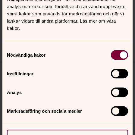
analys och kakor som förbättrar din användarupplevelse,
samt kakor som används för marknadsföring och när vi
Synpunkter eller frågor på sidans
länkar vidare till andra plattformar. Läs mer om våra
innehåll?
kakor.
norra.oland.pastorat@svenskakyrkan.se
Dela
Samtyckesval
Nödvändiga kakor
Tillbaka till toppen
Tillbaka till innehållet
Inställningar
Analys
Kontakt
Marknadsföring och sociala medier
Kalender