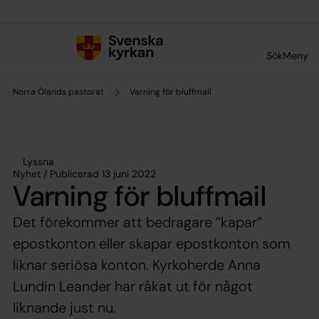
Till innehållet
Till undermeny
Sök
Meny
Norra Ölands pastorat
Varning för bluffmail
Lyssna
Nyhet / Publicerad 13 juni 2022
Varning för bluffmail
Det förekommer att bedragare ”kapar”
epostkonton eller skapar epostkonton som
liknar seriösa konton. Kyrkoherde Anna
Lundin Leander har råkat ut för något
liknande just nu.