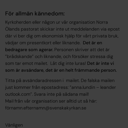
För allmän kännedom:
Kyrkoherden eller någon ur vår organisation Norra
Ölands pastorat skickar inte ut meddelanden via epost
där vi ber dig om ekonomisk hjälp för vårt privata bruk,
vädjar om presentkort eller liknande.
Det är en
bedragare som agerar.
Personen skriver att det är
”brådskande” och liknande, och försöker stressa dig
som tar emot mailet. Låt dig inte luras!
Det är inte vi
som är avsändare, det är en helt främmande person.
Titta på avsändaradressen i mailet. De falska mailen
just kommer från epostadress: ”anna.lundin – leander
outlook.com”. Svara inte på sådana mail!
Mail från vår organisation ser alltid ut så här:
förnamn.efternamn@svenskakyrkan.se
Vänligen