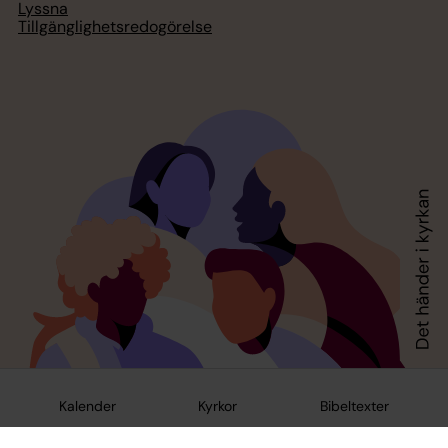
Lyssna
Tillgänglighetsredogörelse
Kalender
Kyrkor
Bibeltexter