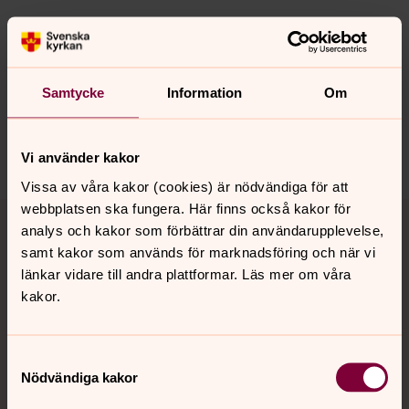
Synpunkter eller frågor på sidans
innehåll?
Samtycke
Information
Om
norra.oland.pastorat@svenskakyrkan.se
Dela
Vi använder kakor
Vissa av våra kakor (cookies) är nödvändiga för att
Tillbaka till toppen
Tillbaka till innehållet
webbplatsen ska fungera. Här finns också kakor för
analys och kakor som förbättrar din användarupplevelse,
samt kakor som används för marknadsföring och när vi
länkar vidare till andra plattformar. Läs mer om våra
Kontakt
kakor.
Samtyckesval
Kalender
Nödvändiga kakor