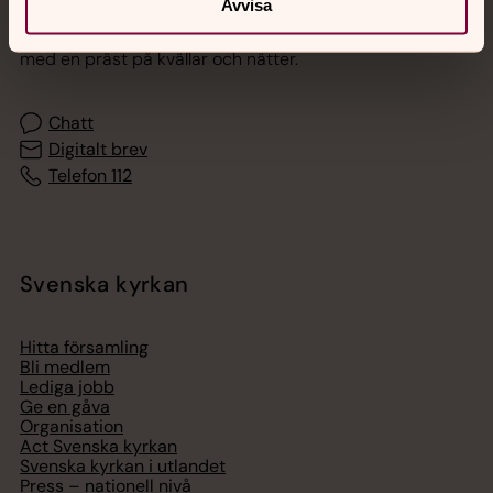
Avvisa
Akut samtals- och krisstöd. Prata eller chatta anonymt
med en präst på kvällar och nätter.
Chatt
Digitalt brev
Telefon 112
Svenska kyrkan
Hitta församling
Bli medlem
Lediga jobb
Ge en gåva
Organisation
Act Svenska kyrkan
Svenska kyrkan i utlandet
Press – nationell nivå