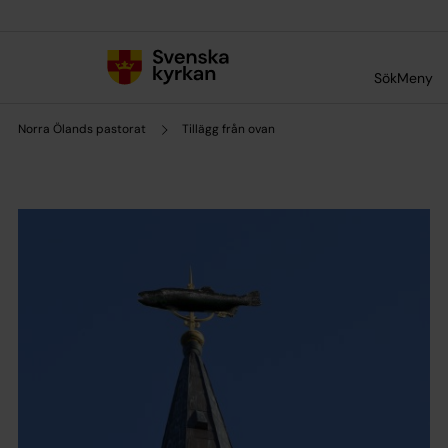
Till innehållet
Till undermeny
Sök
Meny
Norra Ölands pastorat
Tillägg från ovan