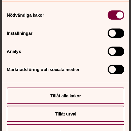
Samtyckesval
Kontakt
Nödvändiga kakor
Inställningar
Kalender
Analys
Hitta snabbt
Marknadsföring och sociala medier
Sociala kanaler
Tillåt alla kakor
Tillåt urval
Jourhavande präst