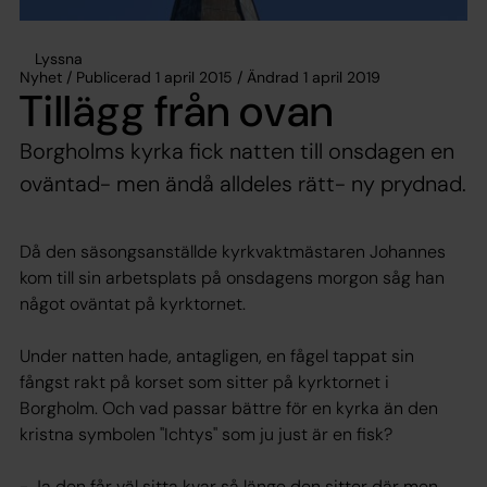
Lyssna
Nyhet / Publicerad 1 april 2015 / Ändrad 1 april 2019
Tillägg från ovan
Borgholms kyrka fick natten till onsdagen en
oväntad- men ändå alldeles rätt- ny prydnad.
Då den säsongsanställde kyrkvaktmästaren Johannes
kom till sin arbetsplats på onsdagens morgon såg han
något oväntat på kyrktornet.
Under natten hade, antagligen, en fågel tappat sin
fångst rakt på korset som sitter på kyrktornet i
Borgholm. Och vad passar bättre för en kyrka än den
kristna symbolen "Ichtys" som ju just är en fisk?
- Ja den får väl sitta kvar så länge den sitter där men