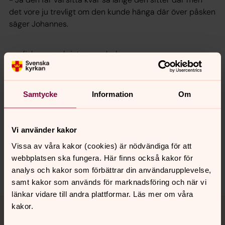
det vore ju trevligt om den kunde hänga där över påsken
säger Johannes.
om fisken som kristen symbol
Läs mer
Samtycke
Information
Om
Synpunkter eller frågor på sidans
Vi använder kakor
innehåll?
Vissa av våra kakor (cookies) är nödvändiga för att
norra.oland.pastorat@svenskakyrkan.se
webbplatsen ska fungera. Här finns också kakor för
Dela
analys och kakor som förbättrar din användarupplevelse,
samt kakor som används för marknadsföring och när vi
länkar vidare till andra plattformar. Läs mer om våra
Tillbaka till toppen
Tillbaka till innehållet
kakor.