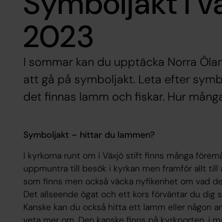
Symboljakt i v
2023
I sommar kan du upptäcka Norra Öla
att gå på symboljakt. Leta efter symbo
det finnas lamm och fiskar. Hur mång
Symboljakt – hittar du lammen?
I kyrkorna runt om i Växjö stift finns många förem
uppmuntra till besök i kyrkan men framför allt till 
som finns men också väcka nyfikenhet om vad det
Det allseende ögat och ett kors förväntar du dig 
Kanske kan du också hitta ett lamm eller någon
veta mer om. Den kanske finns på kyrkporten, i må