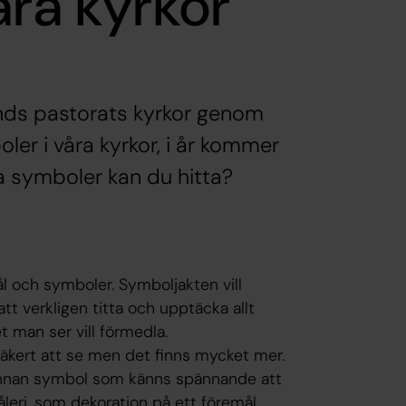
åra kyrkor
nds pastorats kyrkor genom
ler i våra kyrkor, i år kommer
a symboler kan du hitta?
ål och symboler. Symboljakten vill
att verkligen titta och upptäcka allt
 man ser vill förmedla.
säkert att se men det finns mycket mer.
 annan symbol som känns spännande att
leri, som dekoration på ett föremål