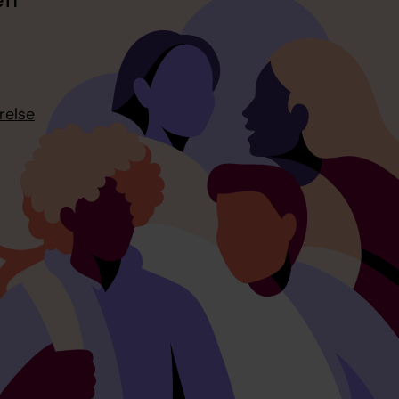
relse