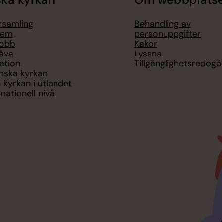
örsamling
Behandling av
lem
personuppgifter
jobb
Kakor
åva
Lyssna
ation
Tillgänglighetsredogö
nska kyrkan
 kyrkan i utlandet
nationell nivå