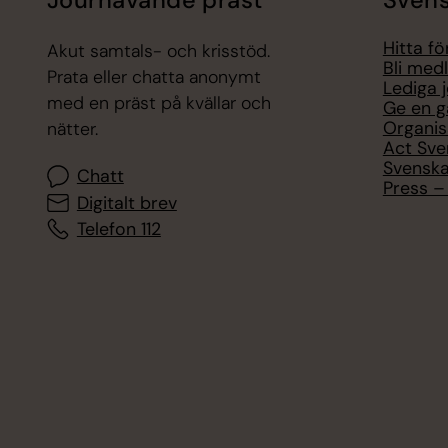
Hitta f
Akut samtals- och krisstöd.
Bli med
Prata eller chatta anonymt
Lediga 
med en präst på kvällar och
Ge en g
Organis
nätter.
Act Sve
Svenska
Chatt
Press – 
Digitalt brev
Telefon 112