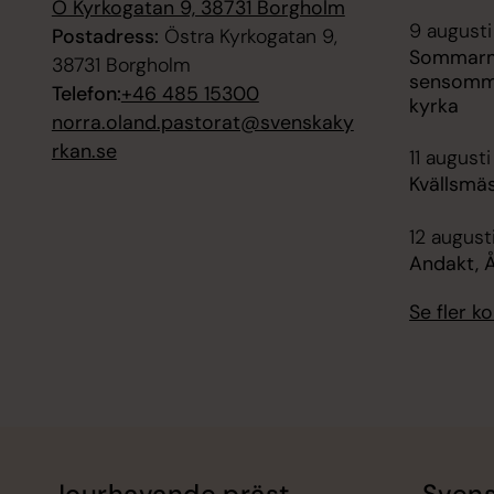
Ö Kyrkogatan 9, 38731 Borgholm
9 augusti
Postadress:
Östra Kyrkogatan 9,
Sommarmu
38731 Borgholm
sensomma
Telefon:
+46 485 15300
kyrka
norra.oland.pastorat@svenskaky
rkan.se
11 augusti
Kvällsmä
12 augusti
Andakt,
Se fler 
Jourhavande präst
Svens