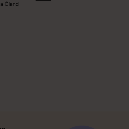
ra Öland
en