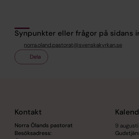
Synpunkter eller frågor på sidans i
norra.oland.pastorat@svenskakyrkan.se
Dela
Tillbaka till toppen
Tillbaka till innehållet
Kontakt
Kalend
Norra Ölands pastorat
9 augusti
Besöksadress:
Gudstjäns