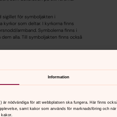
sigillet för symboljakten i
 kyrkor som deltar. I kyrkorna finns
ersnodd/armband. Symbolerna finns i
a dem alla. Till symboljakten finns också
t gemensamma kyrkliga kulturarv. Besök
 läns museum och läs gärna mer i våra
 och Metaller i helig tjänst!
Information
ga kulturarv!
) är nödvändiga för att webbplatsen ska fungera. Här finns ocks
pplevelse, samt kakor som används för marknadsföring och när vi
 kakor.