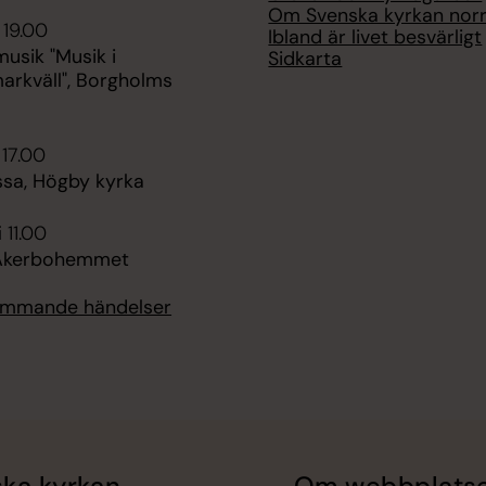
Om Svenska kyrkan nor
 19.00
Ibland är livet besvärligt
sik "Musik i
Sidkarta
rkväll", Borgholms
 17.00
ssa, Högby kyrka
 11.00
 Åkerbohemmet
kommande händelser
ka kyrkan
Om webbplats