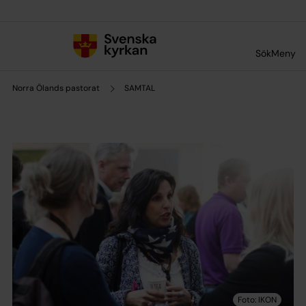
Till innehållet
Till undermeny
Sök
Meny
Norra Ölands pastorat
SAMTAL