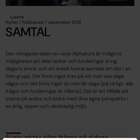
Lyssna
Nyhet / Publicerad 7 september 2018
SAMTAL
Den viktigaste delen av varje Alphakurs är troligtvis
möjligheten att dela tankar och funderingar kring
dagens ämne, och att enkelt kunna samtala om det i en
liten grupp. Det finns inget krav på att man ska säga
något och det finns inget du inte får säga (på riktigt, alla
frågor och funderingar är tillåtna). Det är ett tillfälle att
lyssna på andra och bidra med dina egna perspektiv i
en ärlig, öppen och vänskaplig miljö.
Synpunkter eller frågor på sidans