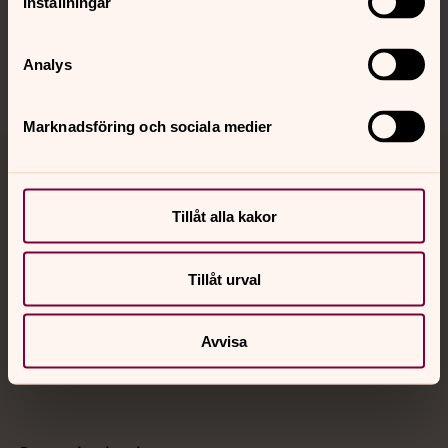
Inställningar
Sociala kanaler
Analys
Marknadsföring och sociala medier
Jourhavande präst
Tillåt alla kakor
Akut samtals- och krisstöd. Prata eller chatta anonymt
med en präst på kvällar och nätter.
Tillåt urval
Chatt
Digitalt brev
Avvisa
Telefon 112