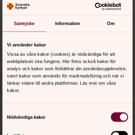
innehåll?
norra.oland.pastorat@svenskakyrkan.se
Samtycke
Information
Om
Dela
Tillbaka till toppen
Tillbaka till innehållet
Vi använder kakor
Vissa av våra kakor (cookies) är nödvändiga för att
webbplatsen ska fungera. Här finns också kakor för
analys och kakor som förbättrar din användarupplevelse,
Kontakt
samt kakor som används för marknadsföring och när vi
länkar vidare till andra plattformar. Läs mer om våra
kakor.
Kalender
Samtyckesval
Nödvändiga kakor
Hitta snabbt