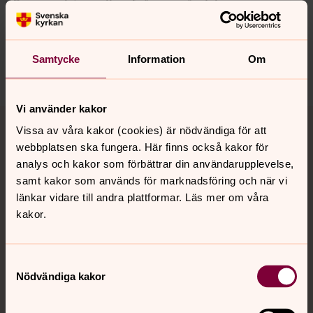
Synpunkter eller frågor på sidans
innehåll?
norra.oland.pastorat@svenskakyrkan.se
Samtycke
Information
Om
Dela
Vi använder kakor
Tillbaka till toppen
Tillbaka till innehållet
Vissa av våra kakor (cookies) är nödvändiga för att
webbplatsen ska fungera. Här finns också kakor för
analys och kakor som förbättrar din användarupplevelse,
Kontakt
samt kakor som används för marknadsföring och när vi
länkar vidare till andra plattformar. Läs mer om våra
kakor.
Kalender
Samtyckesval
Nödvändiga kakor
Hitta snabbt