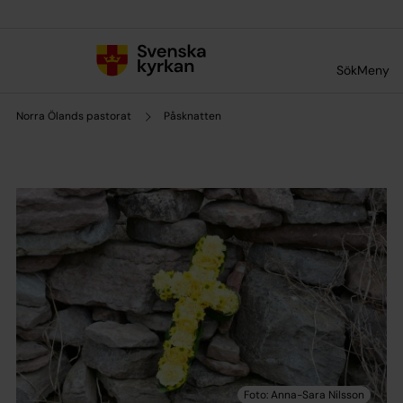
Till innehållet
Till undermeny
Sök
Meny
Norra Ölands pastorat
Påsknatten