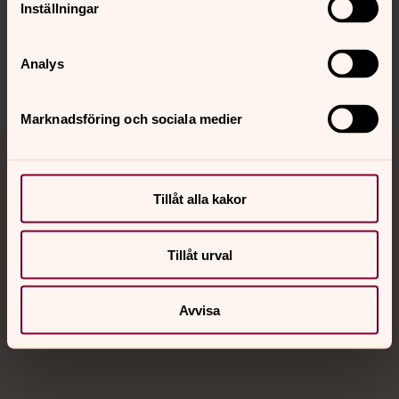
Inställningar
Sociala kanaler
Analys
Marknadsföring och sociala medier
Jourhavande präst
Tillåt alla kakor
Akut samtals- och krisstöd. Prata eller chatta anonymt
med en präst på kvällar och nätter.
Tillåt urval
Chatt
Digitalt brev
Avvisa
Telefon 112