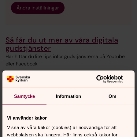
Ändra inställningar
Så får du ut mer av våra digitala
gudstjänster
Här hittar du lite tips inför gudstjänsterna på Youtube
eller Facebook
Hur du hittar till våra digitala
sändningar
Samtycke
Information
Om
Här finns en kort beskrivning av hur du hittar till våra
digitala gudstjänster, andakter och mycket annat om du
är osäker på hur du ska göra för att hitta rätt på Youtube
Vi använder kakor
och Facebook.
Vissa av våra kakor (cookies) är nödvändiga för att
webbplatsen ska fungera. Här finns också kakor för