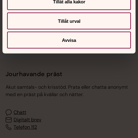
Hitta snabbt
Tillåt alla kakor
Tillåt urval
Sociala kanaler
Avvisa
Jourhavande präst
Akut samtals- och krisstöd. Prata eller chatta anonymt
med en präst på kvällar och nätter.
Chatt
Digitalt brev
Telefon 112