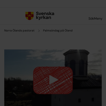
Till innehållet
Till undermeny
Sök
Meny
Norra Ölands pastorat
Palmsöndag på Öland