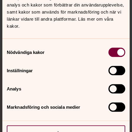
analys och kakor som förbättrar din användarupplevelse,
samt kakor som används för marknadsföring och när vi
Synpunkter eller frågor på sidans
länkar vidare till andra plattformar. Läs mer om våra
innehåll?
kakor.
norra.oland.pastorat@svenskakyrkan.se
Dela
Samtyckesval
Nödvändiga kakor
Tillbaka till toppen
Tillbaka till innehållet
Inställningar
Kontakt
Analys
Marknadsföring och sociala medier
Kalender