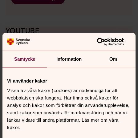
YOUTUBE
Följ Svenska kyrkan Norra Ölands kanal genom att
prenumerera på nya filmer.
Samtycke
Information
Om
Synpunkter eller frågor på sidans
Vi använder kakor
innehåll?
Vissa av våra kakor (cookies) är nödvändiga för att
norra.oland.pastorat@svenskakyrkan.se
webbplatsen ska fungera. Här finns också kakor för
Dela
analys och kakor som förbättrar din användarupplevelse,
samt kakor som används för marknadsföring och när vi
länkar vidare till andra plattformar. Läs mer om våra
Tillbaka till toppen
Tillbaka till innehållet
kakor.