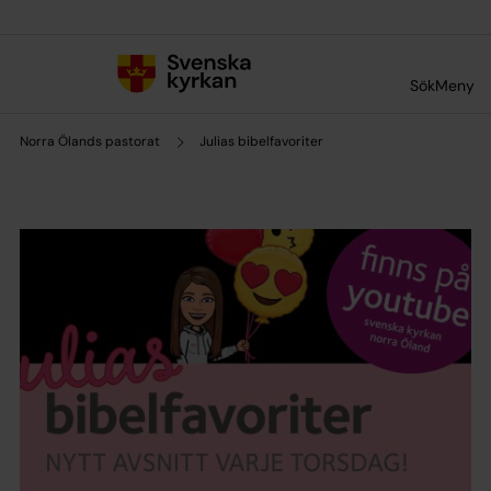
Till innehållet
Till undermeny
Sök
Meny
Norra Ölands pastorat
Julias bibelfavoriter