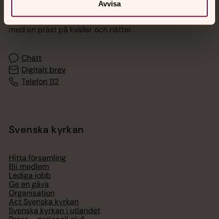
Avvisa
Akut samtals- och krisstöd. Prata eller chatta anonymt
med en präst på kvällar och nätter.
Chatt
Digitalt brev
Telefon 112
Svenska kyrkan
Hitta församling
Bli medlem
Lediga jobb
Ge en gåva
Organisation
Act Svenska kyrkan
Svenska kyrkan i utlandet