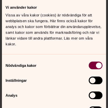
Eibert Johansson
Vi använder kakor
Marie Alvhäll, piano
Vissa av våra kakor (cookies) är nödvändiga för att
webbplatsen ska fungera. Här finns också kakor för
Kollekt
analys och kakor som förbättrar din användarupplevelse,
samt kakor som används för marknadsföring och när vi
Skänk gärna en gåva till act Svenska kyrkan.
länkar vidare till andra plattformar. Läs mer om våra
kakor.
Synpunkter eller frågor på sidans
Samtyckesval
innehåll?
Nödvändiga kakor
norra.oland.pastorat@svenskakyrkan.se
Dela
Inställningar
Tillbaka till toppen
Tillbaka till innehållet
Analys