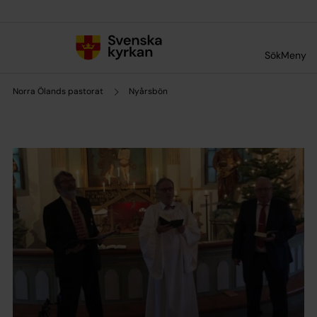
Till innehållet
Till undermeny
Sök
Meny
Norra Ölands pastorat
Nyårsbön