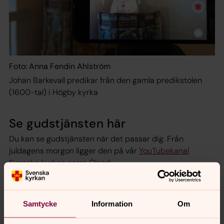
Foto: Anna Fendin Ahlström
Johan Barkevall predikar från den gamla predikstolen
(1600-tal) i Högby kyrka
Se gudstjänsten här
Du kan se gudstjänsten när det passar dig. Från
juldagens morgon ligger den på vår
YouTubekanal
Svenska kyrkan norra Öland
Medverkande
Samtycke
Information
Om
Johan Barkevall, veniat (Vad är en veniat?
Läs mer här
)
Jan-Erik Bernersson