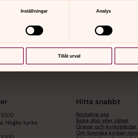
Inställningar
Analys
nnehåll?
Tillåt urval
er
Hitta snabbt
Kontakta oss
 10.00
Boka dop eller vigsel
, Högby kyrka
Gravar och kyrkogårdar
Om Svenska kyrkan nor
 10.00