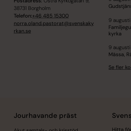
Postadress:
Östra Kyrkogatan 9,
Gudstjän
38731 Borgholm
Telefon:
+46 485 15300
9 augusti
norra.oland.pastorat@svenskaky
Familjegu
rkan.se
kyrka
9 augusti
Mässa, R
Se fler 
Jourhavande präst
Svens
Hitta f
Akut samtals- och krisstöd.