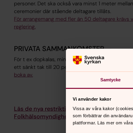
personer. Det ska också vara minst 1 meter mellan 
ceremonier där stående deltagare tillåts.
För arrangemang med fler än 50 deltagare krävs vacc
reglering.
PRIVATA SAMMANKOMSTER
För t ex dopkalas, minnesstunder och andra lokalut
ett sänkt tak till 20 personer.
Hör av dig församlin
boka av.
Samtycke
Vi använder kakor
Läs de nya restriktionerna i sin helhet på
Vissa av våra kakor (cookies
Folkhälsomyndighetens webbsida.
som förbättrar din användaru
plattformar. Läs mer om våra