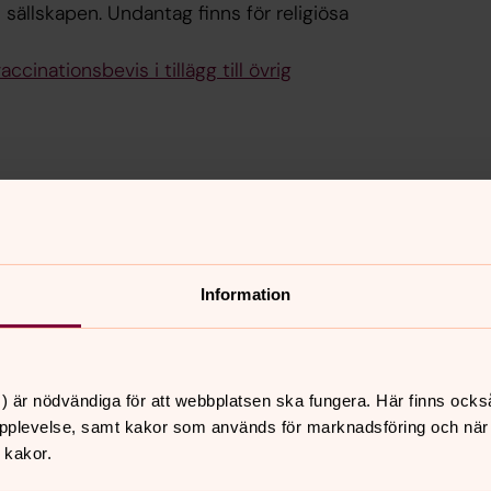
sällskapen. Undantag finns för religiösa
inationsbevis i tillägg till övrig
hyrningar gäller från 12 januari 2022
gsexpeditionen om du vill boka om eller
Information
) är nödvändiga för att webbplatsen ska fungera. Här finns ocks
pplevelse, samt kakor som används för marknadsföring och när vi
 kakor.