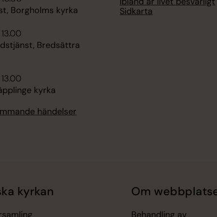
Ibland är livet besvärligt
st, Borgholms kyrka
Sidkarta
 13.00
dstjänst, Bredsättra
 13.00
äpplinge kyrka
kommande händelser
ka kyrkan
Om webbplats
örsamling
Behandling av