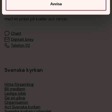
Jourhavande präst
Avvisa
Akut samtals- och krisstöd. Prata eller chatta anonymt
med en präst på kvällar och nätter.
Chatt
Digitalt brev
Telefon 112
Svenska kyrkan
Hitta församling
Bli medlem
Lediga jobb
Ge en gåva
Organisation
Act Svenska kyrkan
Svenska kyrkan i utlandet