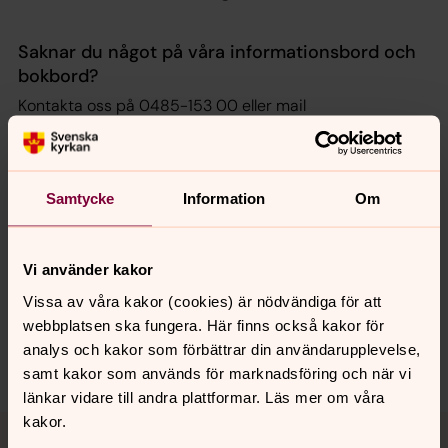
Saknar du något på våra informationsbord och
bokbord?
Kontakta oss på 0485-153 00 eller mail
norra.oland.pastorat@svenskakyrkan.se
Samtycke
Information
Om
Synpunkter eller frågor på sidans
Vi använder kakor
innehåll?
Vissa av våra kakor (cookies) är nödvändiga för att
norra.oland.pastorat@svenskakyrkan.se
webbplatsen ska fungera. Här finns också kakor för
analys och kakor som förbättrar din användarupplevelse,
Dela
samt kakor som används för marknadsföring och när vi
länkar vidare till andra plattformar. Läs mer om våra
Tillbaka till toppen
Tillbaka till innehållet
kakor.