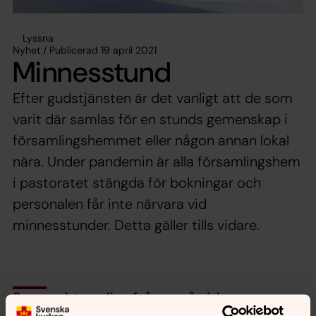
Lyssna
Nyhet / Publicerad 19 april 2021
Minnesstund
Efter gudstjänsten är det vanligt att de som
varit där samlas för en stunds gemenskap i
församlingshemmet eller någon annan lokal
nära. Under pandemin är alla församlingshem
i pastoratet stängda för bokningar och
personalen får inte närvara vid
minnesstunder. Detta gäller tills vidare.
Synpunkter eller frågor på sidans
innehåll?