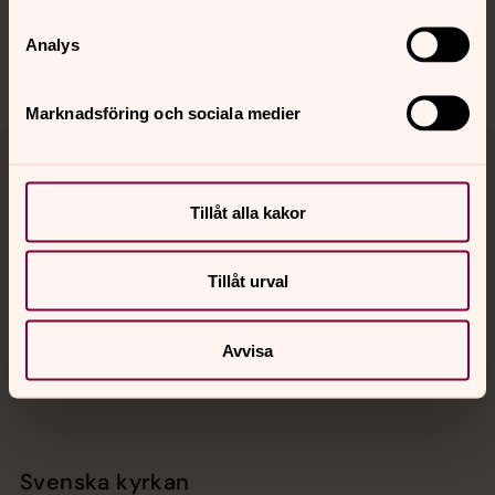
Sociala kanaler
Analys
Marknadsföring och sociala medier
Jourhavande präst
Tillåt alla kakor
Akut samtals- och krisstöd. Prata eller chatta anonymt
med en präst på kvällar och nätter.
Tillåt urval
Chatt
Digitalt brev
Avvisa
Telefon 112
Svenska kyrkan