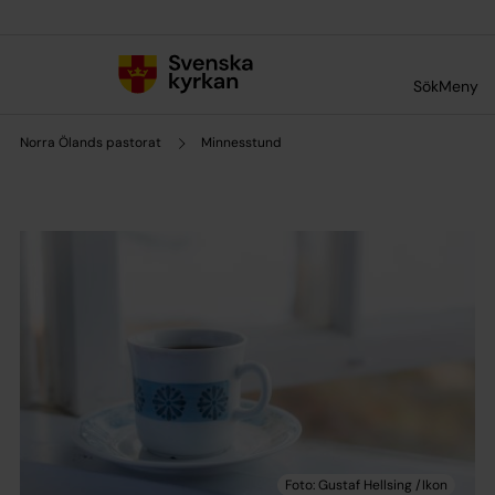
Till innehållet
Till undermeny
Sök
Meny
Norra Ölands pastorat
Minnesstund