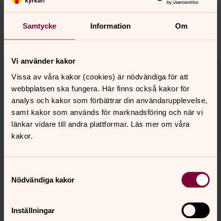
norra.oland.pastorat@svenskakyrkan.se
Samtycke
Information
Om
Dela
Vi använder kakor
Tillbaka till toppen
Tillbaka till innehållet
Vissa av våra kakor (cookies) är nödvändiga för att
webbplatsen ska fungera. Här finns också kakor för
analys och kakor som förbättrar din användarupplevelse,
Kontakt
samt kakor som används för marknadsföring och när vi
länkar vidare till andra plattformar. Läs mer om våra
kakor.
Kalender
Samtyckesval
Nödvändiga kakor
Hitta snabbt
Inställningar