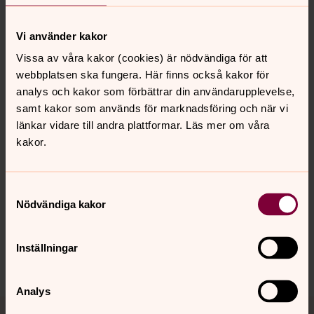
Hur du hittar till våra digitala
Vi använder kakor
sändningar
Vissa av våra kakor (cookies) är nödvändiga för att
Här finns en kort beskrivning av hur du hittar till våra
webbplatsen ska fungera. Här finns också kakor för
digitala gudstjänster, andakter och mycket annat om du
analys och kakor som förbättrar din användarupplevelse,
är osäker på hur du ska göra för att hitta rätt på Youtube
samt kakor som används för marknadsföring och när vi
och Facebook.
länkar vidare till andra plattformar. Läs mer om våra
kakor.
Samtyckesval
Synpunkter eller frågor på sidans
Nödvändiga kakor
innehåll?
norra.oland.pastorat@svenskakyrkan.se
Inställningar
Dela
Analys
Tillbaka till toppen
Tillbaka till innehållet