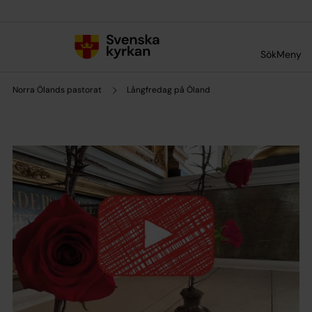
Till innehållet
Till undermeny
Sök
Meny
Norra Ölands pastorat
Långfredag på Öland