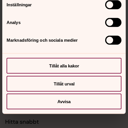
Synpunkter eller frågor på sidans
Inställningar
innehåll?
norra.oland.pastorat@svenskakyrkan.se
Analys
Dela
Marknadsföring och sociala medier
Tillbaka till toppen
Tillbaka till innehållet
Tillåt alla kakor
Kontakt
Tillåt urval
Kalender
Avvisa
Hitta snabbt