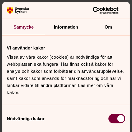
Vi behöver din ansökan
senast den 30 april 2026
Maila till:
norra.oland.pastorat@svenskakyrkan.se
Samtycke
Information
Om
alternativt skicka via post:
Norra Ölands pastorat
Ö Kyrkogatan 9
Vi använder kakor
387 31 Borgholm
Vissa av våra kakor (cookies) är nödvändiga för att
webbplatsen ska fungera. Här finns också kakor för
Märk gärna ansökan med ”Semestervikarie2026”
analys och kakor som förbättrar din användarupplevelse,
Vi tillämpar löpande tillsättning.
samt kakor som används för marknadsföring och när vi
länkar vidare till andra plattformar. Läs mer om våra
Frågor om tjänsten besvaras av:
kakor.
Roger Sunesson 0485-153 14
roger.sunesson@svenskakyrkan.se
Samtyckesval
Nödvändiga kakor