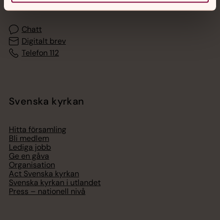
med en präst på kvällar och nätter.
Chatt
Digitalt brev
Telefon 112
Svenska kyrkan
Hitta församling
Bli medlem
Lediga jobb
Ge en gåva
Organisation
Act Svenska kyrkan
Svenska kyrkan i utlandet
Press – nationell nivå