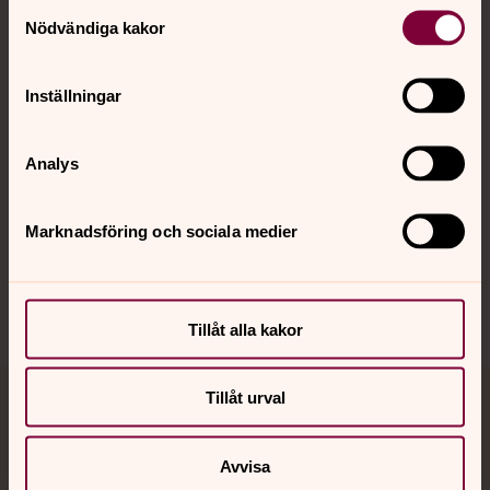
Kontakt
Samtyckesval
Nödvändiga kakor
Kalender
Inställningar
Hitta snabbt
Analys
Marknadsföring och sociala medier
Sociala kanaler
Tillåt alla kakor
Tillåt urval
Jourhavande präst
Akut samtals- och krisstöd. Prata eller chatta anonymt
Avvisa