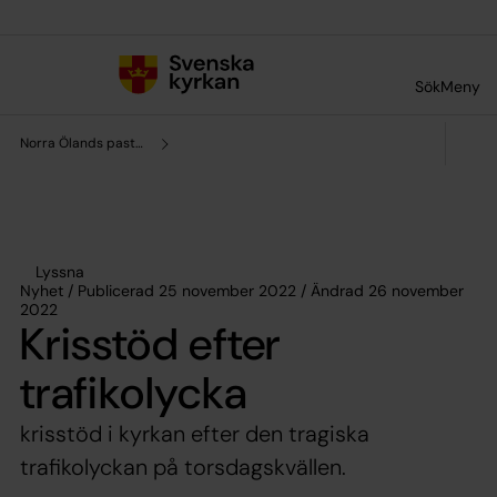
Till innehållet
Till undermeny
Sök
Meny
Norra Ölands pastorat
Lyssna
Nyhet / Publicerad 25 november 2022 / Ändrad 26 november
2022
Krisstöd efter
trafikolycka
krisstöd i kyrkan efter den tragiska
trafikolyckan på torsdagskvällen.