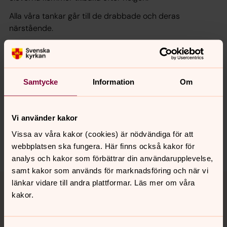
Alla våra tankar går till de drabbade och deras
närstående.
Samtycke
Information
Om
Synpunkter eller frågor på sidans
innehåll?
Vi använder kakor
norra.oland.pastorat@svenskakyrkan.se
Vissa av våra kakor (cookies) är nödvändiga för att
Dela
webbplatsen ska fungera. Här finns också kakor för
analys och kakor som förbättrar din användarupplevelse,
samt kakor som används för marknadsföring och när vi
Tillbaka till toppen
Tillbaka till innehållet
länkar vidare till andra plattformar. Läs mer om våra
kakor.