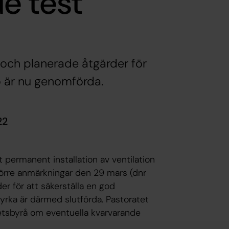
e test
n och planerade åtgärder för
ö är nu genomförda.
22
 permanent installation av ventilation
törre anmärkningar den 29 mars (dnr
r för att säkerställa en god
kyrka är därmed slutförda. Pastoratet
ghetsbyrå om eventuella kvarvarande