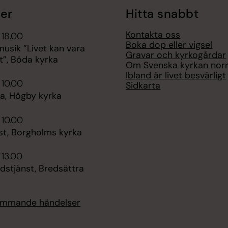
er
Hitta snabbt
Kontakta oss
 18.00
Boka dop eller vigsel
sik ”Livet kan vara
Gravar och kyrkogårdar
t”, Böda kyrka
Om Svenska kyrkan nor
Ibland är livet besvärligt
 10.00
Sidkarta
, Högby kyrka
 10.00
st, Borgholms kyrka
 13.00
dstjänst, Bredsättra
kommande händelser