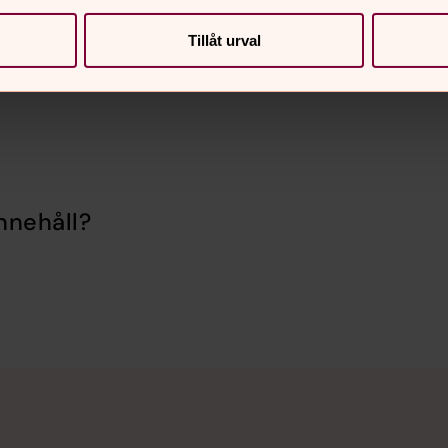
en att beslutet gynnar samtliga
Tillåt urval
nnehåll?