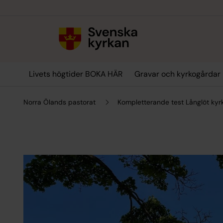
Till innehållet
Till undermeny
Livets högtider BOKA HÄR
Gravar och kyrkogårdar
Norra Ölands pastorat
Kompletterande test Långlöt kyr