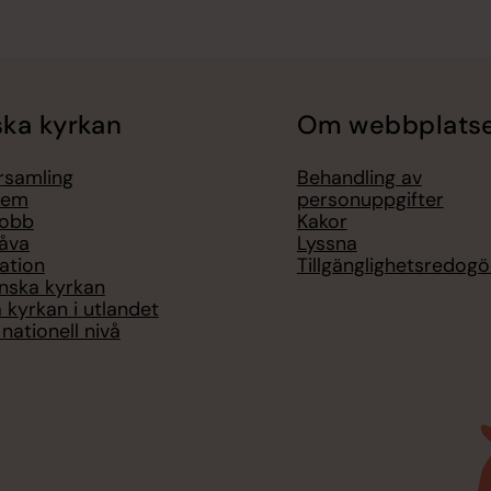
ka kyrkan
Om webbplats
örsamling
Behandling av
lem
personuppgifter
jobb
Kakor
åva
Lyssna
ation
Tillgänglighetsredogö
nska kyrkan
 kyrkan i utlandet
nationell nivå