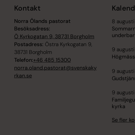
Kontakt
Kalend
Norra Ölands pastorat
8 augusti
Besöksadress:
Sommarmu
underbar
Ö Kyrkogatan 9, 38731 Borgholm
Postadress:
Östra Kyrkogatan 9,
9 augusti
38731 Borgholm
Högmässa
Telefon:
+46 485 15300
norra.oland.pastorat@svenskaky
9 augusti
rkan.se
Gudstjän
9 augusti
Familjegu
kyrka
Se fler 