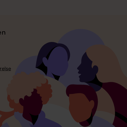
en
relse