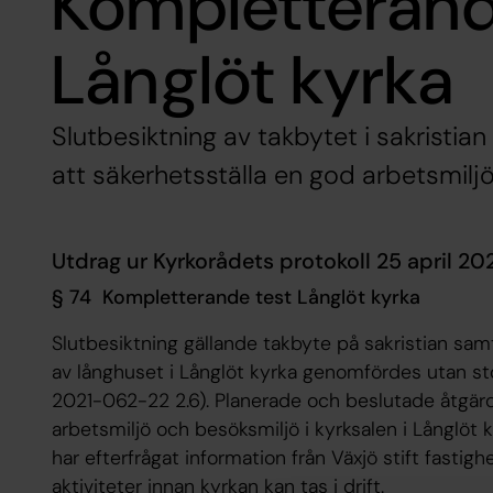
Kompletterand
Långlöt kyrka
Slutbesiktning av takbytet i sakristia
att säkerhetsställa en god arbetsmilj
Utdrag ur Kyrkorådets protokoll 25 april 20
§ 74
Kompletterande test Långlöt kyrka
Slutbesiktning gällande takbyte på sakristian samt
av långhuset i Långlöt kyrka genomfördes utan s
2021-062-22 2.6). Planerade och beslutade åtgärde
arbetsmiljö och besöksmiljö i kyrksalen i Långlöt 
har efterfrågat information från Växjö stift fasti
aktiviteter innan kyrkan kan tas i drift.