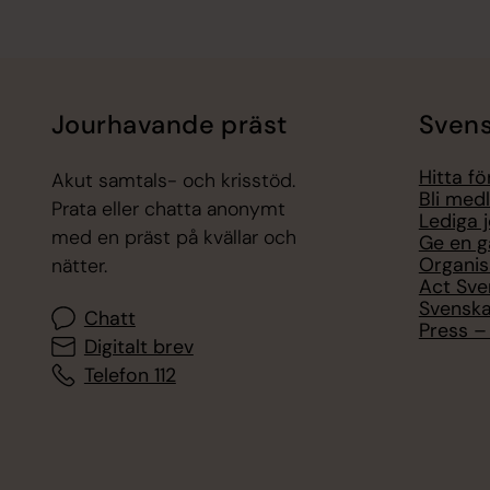
Jourhavande präst
Svens
Hitta f
Akut samtals- och krisstöd.
Bli med
Prata eller chatta anonymt
Lediga 
med en präst på kvällar och
Ge en g
Organis
nätter.
Act Sve
Svenska
Chatt
Press – 
Digitalt brev
Telefon 112