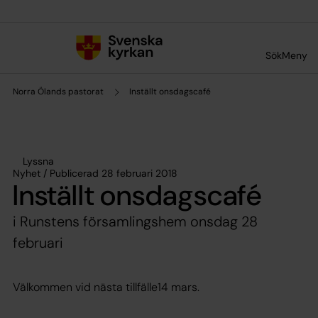
Till innehållet
Till undermeny
Sök
Meny
Norra Ölands pastorat
Inställt onsdagscafé
Lyssna
Nyhet / Publicerad 28 februari 2018
Inställt onsdagscafé
i Runstens församlingshem onsdag 28
februari
Välkommen vid nästa tillfälle14 mars.