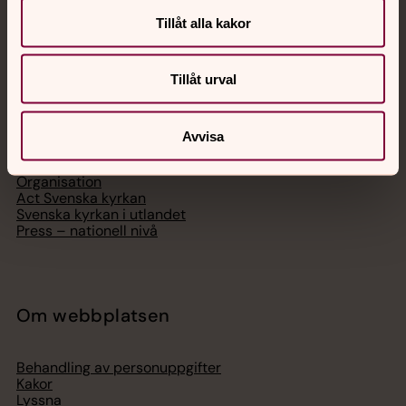
Tillåt alla kakor
Svenska kyrkan
Tillåt urval
Hitta församling
Bli medlem
Avvisa
Lediga jobb
Ge en gåva
Organisation
Act Svenska kyrkan
Svenska kyrkan i utlandet
Press – nationell nivå
Om webbplatsen
Behandling av personuppgifter
Kakor
Lyssna