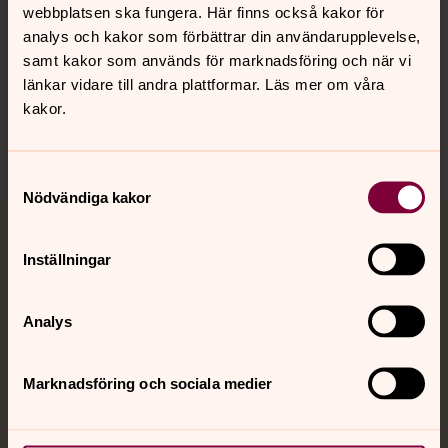
Hitta snabbt
webbplatsen ska fungera. Här finns också kakor för
analys och kakor som förbättrar din användarupplevelse,
samt kakor som används för marknadsföring och när vi
länkar vidare till andra plattformar. Läs mer om våra
Sociala kanaler
kakor.
Samtyckesval
Nödvändiga kakor
Jourhavande präst
Inställningar
Akut samtals- och krisstöd. Prata eller chatta anonymt
med en präst på kvällar och nätter.
Analys
Chatt
Marknadsföring och sociala medier
Digitalt brev
Telefon 112