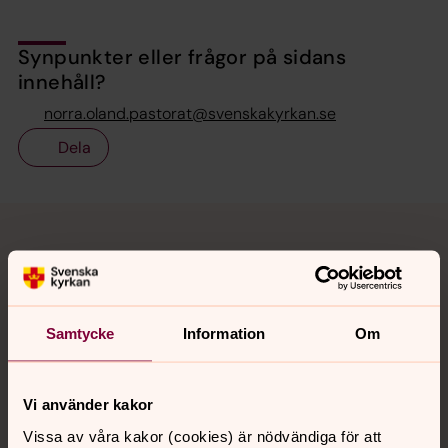
Synpunkter eller frågor på sidans
innehåll?
norra.oland.pastorat@svenskakyrkan.se
Dela
Tillbaka till toppen
Tillbaka till innehållet
Kontakt
Samtycke
Information
Om
Kalender
Vi använder kakor
Vissa av våra kakor (cookies) är nödvändiga för att