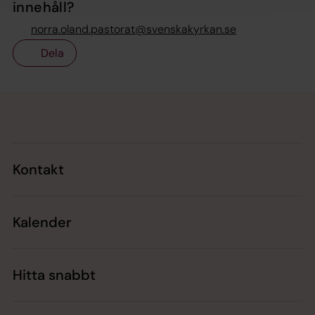
innehåll?
norra.oland.pastorat@svenskakyrkan.se
Dela
Tillbaka till toppen
Tillbaka till innehållet
Kontakt
Kalender
Hitta snabbt