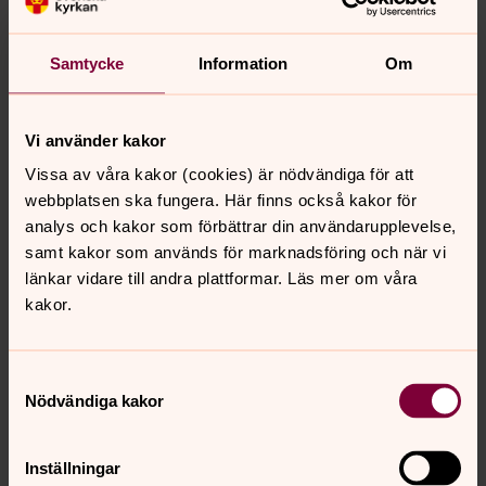
Logga in på ditt facebookkonto
I vänster övre hörn (eller högst upp mitt på sidan om
Samtycke
Information
Om
du använder en äldre version av Facebook) finns en
sökruta
Skriv in Svenska kyrkan Norra Öland. Tryck enter eller
Vi använder kakor
”sök”.
Vissa av våra kakor (cookies) är nödvändiga för att
Du är nu på pastoratets sida. Passa på att ”gilla”
webbplatsen ska fungera. Här finns också kakor för
(högt upp på sidan) så får du uppdateringar från
analys och kakor som förbättrar din användarupplevelse,
sidan i ditt eget flöde på Facebook.
samt kakor som används för marknadsföring och när vi
länkar vidare till andra plattformar. Läs mer om våra
Om du vill ta en ”genväg” till facebooksidan kan du klicka
kakor.
på länken nedan och sedan logga in med ditt
Facebookkonto:
Samtyckesval
Nödvändiga kakor
Facebok/ Svenska kyrkan norra Öland
Inställningar