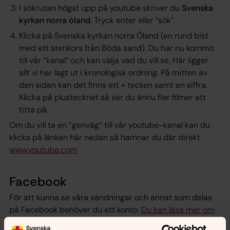
I sökrutan högst upp på youtube skriver du
Svenska
kyrkan norra öland.
Tryck enter eller ”sök”.
Klicka på Svenska kyrkan norra Öland (en rund bild
med ett stenkors från Böda sand). Du har nu kommit
till vår ”kanal” och kan välja vad du vill se. Här ligger
allt vi har lagt ut i kronologisk ordning. På mitten av
den sidan kan det finns ett + tecken samt en siffra.
Klicka på plustecknet så ser du ännu fler filmer att
titta på.
Om du vill ta en ”genväg” till vår youtube-kanal kan du
klicka på länken här nedan så hamnar du där direkt
www.youtube.com
Facebook
För att kunna se våra sändningar och annat som delas
på Facebook behöver du ett konto.
Du kan läsa mer om
hur du skaffar det här
(det är gratis)