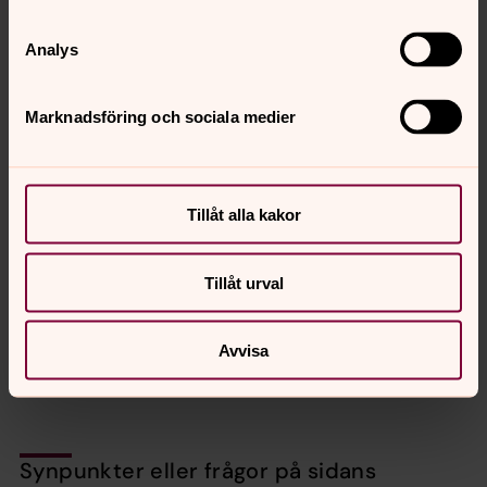
Analys
YOUTUBE
Marknadsföring och sociala medier
Följ Svenska kyrkan Norra Ölands kanal genom att
prenumerera på nya filmer.
Tillåt alla kakor
FACEBOOK
Följ pastoratets sida Svenska kyrkan norra Öland
Tillåt urval
INSTAGRAM
Avvisa
Följ Svenskakyrkannorraoland på Instagram
Synpunkter eller frågor på sidans