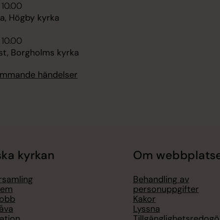
 10.00
, Högby kyrka
 10.00
st, Borgholms kyrka
kommande händelser
ka kyrkan
Om webbplats
örsamling
Behandling av
lem
personuppgifter
jobb
Kakor
åva
Lyssna
ation
Tillgänglighetsredogö