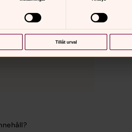
VT
unt om i Sverige. I år fyller
iteln Helgmålsbön en period)
än idag. Det innebär att
Tillåt urval
på SVT.
nnehåll?