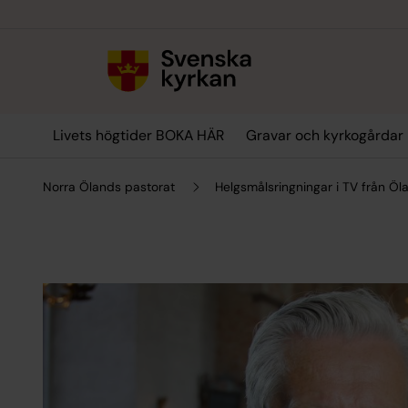
Till innehållet
Till undermeny
Livets högtider BOKA HÄR
Gravar och kyrkogårdar
Norra Ölands pastorat
Helgsmålsringningar i TV från Öl