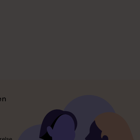
en
relse