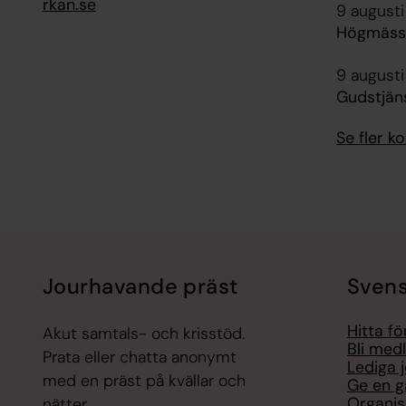
rkan.se
9 augusti
Högmässa
9 augusti
Gudstjän
Se fler 
Jourhavande präst
Svens
Hitta f
Akut samtals- och krisstöd.
Bli med
Prata eller chatta anonymt
Lediga 
med en präst på kvällar och
Ge en g
Organis
nätter.