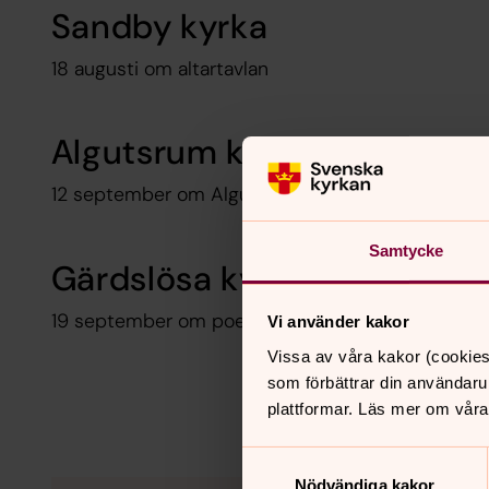
Sandby kyrka
18 augusti om altartavlan
Algutsrum kyrka
12 september om Algutsrums kyrka invid Ölands
Samtycke
Gärdslösa kyrka
19 september om poeten Erik Johan Stagnelius
Vi använder kakor
Vissa av våra kakor (cookies
som förbättrar din användaru
plattformar. Läs mer om våra
Samtyckesval
Nödvändiga kakor