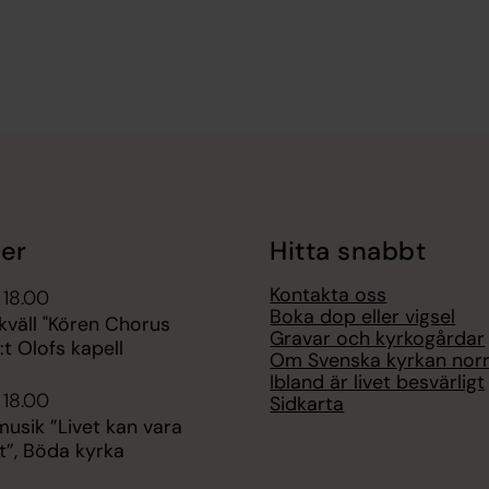
er
Hitta snabbt
Kontakta oss
 18.00
Boka dop eller vigsel
kväll "Kören Chorus
Gravar och kyrkogårdar
:t Olofs kapell
Om Svenska kyrkan nor
Ibland är livet besvärligt
 18.00
Sidkarta
sik ”Livet kan vara
t”, Böda kyrka