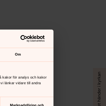
Om
å kakor för analys och kakor
 länkar vidare till andra
Marknadsföring och