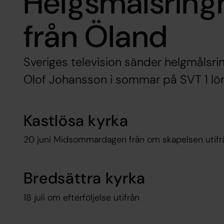
Helgsmålsringn
från Öland
Sveriges television sänder helgmålsr
Olof Johansson i sommar på SVT 1 lör
Kastlösa kyrka
20 juni Midsommardagen från om skapelsen utifr
Bredsättra kyrka
18 juli om efterföljelse utifrån