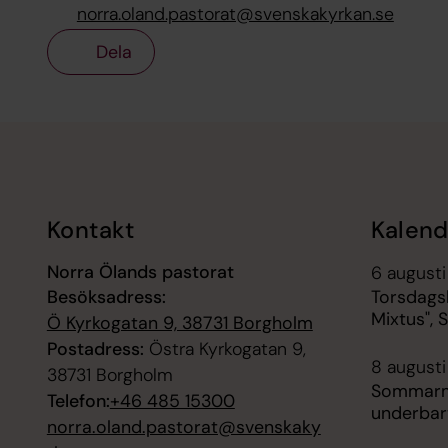
norra.oland.pastorat@svenskakyrkan.se
Dela
Tillbaka till toppen
Tillbaka till innehållet
Kontakt
Kalend
Norra Ölands pastorat
6 augusti
Besöksadress:
Torsdags
Mixtus", S
Ö Kyrkogatan 9, 38731 Borgholm
Postadress:
Östra Kyrkogatan 9,
8 augusti
38731 Borgholm
Sommarmu
Telefon:
+46 485 15300
underbar
norra.oland.pastorat@svenskaky